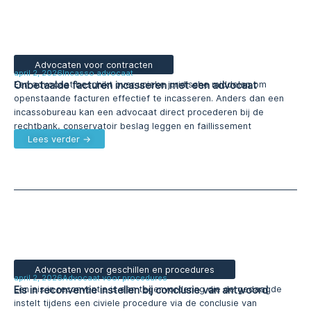
Advocaten voor contracten
april 2, 2026
Incasso advocaat
Onbetaalde facturen incasseren met een advocaat
Een advocaat beschikt over unieke juridische middelen om
openstaande facturen effectief te incasseren. Anders dan een
incassobureau kan een advocaat direct procederen bij de
rechtbank, conservatoir beslag leggen en faillissement
Lees verder →
Advocaten voor geschillen en procedures
april 2, 2026
Advocaat voor procedures
Eis in reconventie instellen bij conclusie van antwoord
Een eis in reconventie is een tegenvordering die de gedaagde
instelt tijdens een civiele procedure via de conclusie van