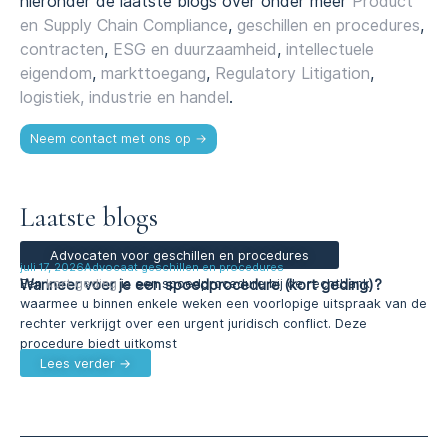
hieronder de laatste blogs over onder meer
Product
en Supply Chain Compliance
,
geschillen en procedures
,
contracten
,
ESG en duurzaamheid
,
intellectuele
eigendom
,
markttoegang
,
Regulatory Litigation
,
logistiek, industrie en handel
.
Neem contact met ons op →
Laatste blogs
Advocaten voor geschillen en procedures
juli 17, 2026
Advocaat geschillen en procedures
Wanneer voer je een spoedprocedure (kort geding)?
Een
kort geding
is een spoedprocedure bij de rechtbank
waarmee u binnen enkele weken een voorlopige uitspraak van de
rechter verkrijgt over een urgent juridisch conflict. Deze
procedure biedt uitkomst
Lees verder →