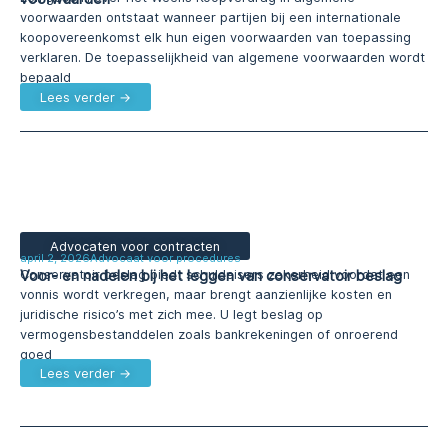
voorwaarden ontstaat wanneer partijen bij een internationale
koopovereenkomst elk hun eigen voorwaarden van toepassing
verklaren. De toepasselijkheid van algemene voorwaarden wordt
bepaald
Lees verder →
Advocaten voor contracten
april 2, 2026
Advocaat voor procedures
Voor- en nadelen bij het leggen van conservatoir beslag
Conservatoir beslag biedt schuldeisers zekerheid voordat een
vonnis wordt verkregen, maar brengt aanzienlijke kosten en
juridische risico’s met zich mee. U legt beslag op
vermogensbestanddelen zoals bankrekeningen of onroerend
goed
Lees verder →