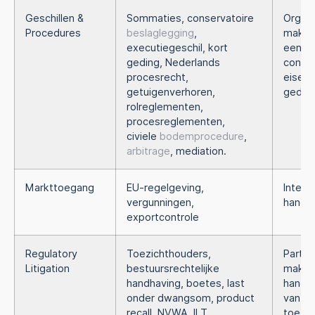
Geschillen &
Sommaties, conservatoire
Organi
Procedures
beslaglegging
,
maken 
executiegeschil, kort
een (d
geding, Nederlands
confli
procesrecht,
eiser o
getuigenverhoren,
gedaag
rolreglementen,
procesreglementen,
civiele
bodemprocedure
,
arbitrage
, mediation.
Markttoegang
EU-regelgeving,
Intern
vergunningen,
handel
exportcontrole
Regulatory
Toezichthouders,
Partije
Litigation
bestuursrechtelijke
maken 
handhaving, boetes, last
handha
onder dwangsom, product
van d
recall, NVWA, ILT,
toezic