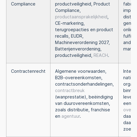
Compliance
productveiligheid, Product
fabrik
Compliance,
import
productaansprakelijkheid
,
distri
CE-markering,
gemac
terugroepacties en product
online
recalls, EUDR,
fulfil
Machineverordening 2027,
ander
Batterijenverordening,
markt
productveiligheid,
REACH
.
Contractenrecht
Algemene voorwaarden,
Intern
B2B-overeenkomsten,
nation
contractsonderhandelingen,
organi
contractbreuk
binnen
(wanprestatie), beëindiging
levens
van duurovereenkomsten,
een c
zoals distributie, franchise
overe
en
agentuur
.
daarvo
daarna
zoeke