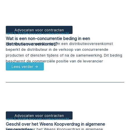
Advocaten voor contracten
april 3, 2026
Advocaat contractenrecht
Wat is een non-concurrentie beding in een
distributieovereenkomst?
Een non-concurrentiebeding in een distributieovereenkomst
beperkt de distributeur in de verkoop van concurrerende
producten of diensten tijdens of na de samenwerking. Dit beding
beschermt de commerciële positie van de leverancier
Lees verder →
Advocaten voor contracten
april 2, 2026
Advocaat contractenrecht
Geschil over het Weens Koopverdrag in algemene
voorwaarden
Een geschil over het Weens Koopverdrag in algemene