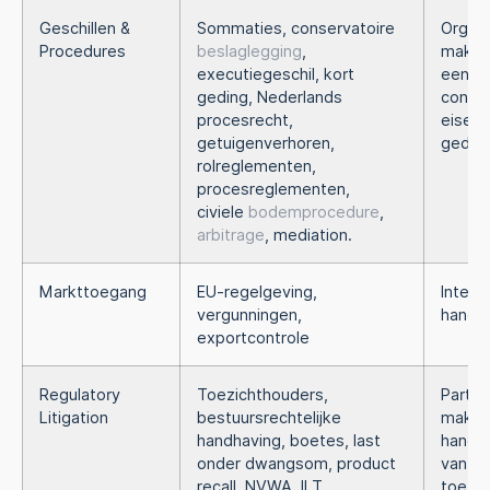
Geschillen &
Sommaties, conservatoire
Organi
Procedures
beslaglegging
,
maken 
executiegeschil, kort
een (d
geding, Nederlands
confli
procesrecht,
eiser o
getuigenverhoren,
gedaag
rolreglementen,
procesreglementen,
civiele
bodemprocedure
,
arbitrage
, mediation.
Markttoegang
EU-regelgeving,
Intern
vergunningen,
handel
exportcontrole
Regulatory
Toezichthouders,
Partije
Litigation
bestuursrechtelijke
maken 
handhaving, boetes, last
handha
onder dwangsom, product
van d
recall, NVWA, ILT,
toezic