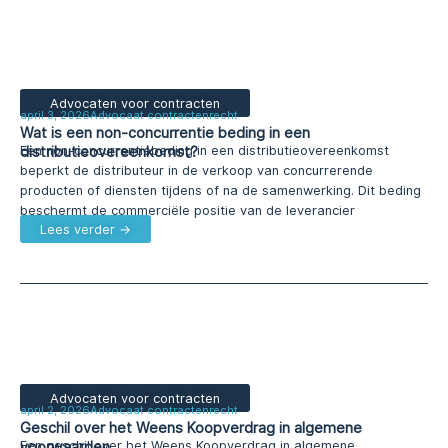
Advocaten voor contracten
april 3, 2026
Advocaat contractenrecht
Wat is een non-concurrentie beding in een
distributieovereenkomst?
Een non-concurrentiebeding in een distributieovereenkomst
beperkt de distributeur in de verkoop van concurrerende
producten of diensten tijdens of na de samenwerking. Dit beding
beschermt de commerciële positie van de leverancier
Lees verder →
Advocaten voor contracten
april 2, 2026
Advocaat contractenrecht
Geschil over het Weens Koopverdrag in algemene
voorwaarden
Een geschil over het Weens Koopverdrag in algemene