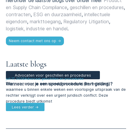
hieronder de laatste blogs over onder meer
Product
en Supply Chain Compliance
,
geschillen en procedures
,
contracten
,
ESG en duurzaamheid
,
intellectuele
eigendom
,
markttoegang
,
Regulatory Litigation
,
logistiek, industrie en handel
.
Neem contact met ons op →
Laatste blogs
Advocaten voor geschillen en procedures
juli 17, 2026
Advocaat geschillen en procedures
Wanneer voer je een spoedprocedure (kort geding)?
Een
kort geding
is een spoedprocedure bij de rechtbank
waarmee u binnen enkele weken een voorlopige uitspraak van de
rechter verkrijgt over een urgent juridisch conflict. Deze
procedure biedt uitkomst
Lees verder →