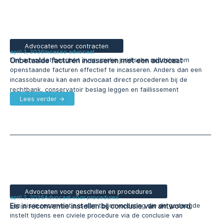
Advocaten voor contracten
april 2, 2026
Incasso advocaat
Onbetaalde facturen incasseren met een advocaat
Een advocaat beschikt over unieke juridische middelen om
openstaande facturen effectief te incasseren. Anders dan een
incassobureau kan een advocaat direct procederen bij de
rechtbank, conservatoir beslag leggen en faillissement
Lees verder →
Advocaten voor geschillen en procedures
april 2, 2026
Advocaat voor procedures
Eis in reconventie instellen bij conclusie van antwoord
Een eis in reconventie is een tegenvordering die de gedaagde
instelt tijdens een civiele procedure via de conclusie van