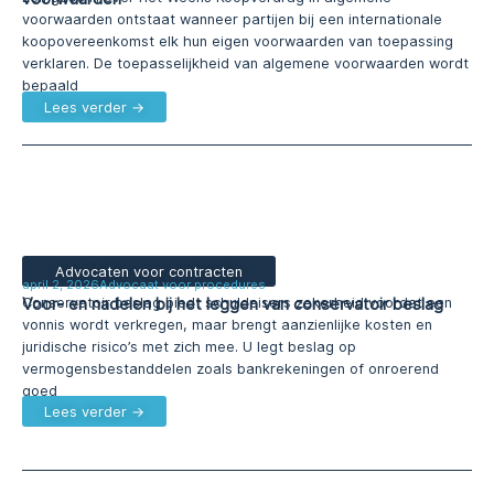
voorwaarden ontstaat wanneer partijen bij een internationale
koopovereenkomst elk hun eigen voorwaarden van toepassing
verklaren. De toepasselijkheid van algemene voorwaarden wordt
bepaald
Lees verder →
Advocaten voor contracten
april 2, 2026
Advocaat voor procedures
Voor- en nadelen bij het leggen van conservatoir beslag
Conservatoir beslag biedt schuldeisers zekerheid voordat een
vonnis wordt verkregen, maar brengt aanzienlijke kosten en
juridische risico’s met zich mee. U legt beslag op
vermogensbestanddelen zoals bankrekeningen of onroerend
goed
Lees verder →