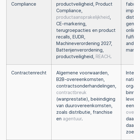
Compliance
productveiligheid, Product
fabrik
Compliance,
import
productaansprakelijkheid
,
distri
CE-markering,
gemac
terugroepacties en product
online
recalls, EUDR,
fulfil
Machineverordening 2027,
ander
Batterijenverordening,
markt
productveiligheid,
REACH
.
Contractenrecht
Algemene voorwaarden,
Intern
B2B-overeenkomsten,
nation
contractsonderhandelingen,
organi
contractbreuk
binnen
(wanprestatie), beëindiging
levens
van duurovereenkomsten,
een c
zoals distributie, franchise
overe
en
agentuur
.
daarvo
daarna
zoeke