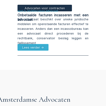
Advocaten voor contracten
april 2, 2026
Incasso advocaat
Onbetaalde facturen incasseren met een
advocaat
Een advocaat beschikt over unieke juridische
middelen om openstaande facturen effectief te
incasseren. Anders dan een incassobureau kan
een advocaat direct procederen bij de
rechtbank, conservatoir beslag leggen en
faillissement
Lees verder →
e Amsterdamse Advocaten