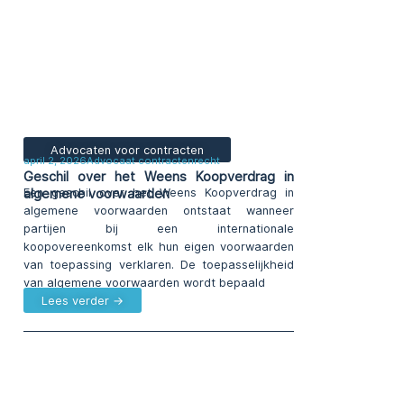
Advocaten voor contracten
april 2, 2026
Advocaat contractenrecht
Geschil over het Weens Koopverdrag in
algemene voorwaarden
Een geschil over het Weens Koopverdrag in
algemene voorwaarden ontstaat wanneer
partijen bij een internationale
koopovereenkomst elk hun eigen voorwaarden
van toepassing verklaren. De toepasselijkheid
van algemene voorwaarden wordt bepaald
Lees verder →