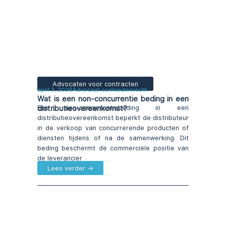
Advocaten voor contracten
april 3, 2026
Advocaat contractenrecht
Wat is een non-concurrentie beding in een
distributieovereenkomst?
Een non-concurrentiebeding in een
distributieovereenkomst beperkt de distributeur
in de verkoop van concurrerende producten of
diensten tijdens of na de samenwerking. Dit
beding beschermt de commerciële positie van
de leverancier
Lees verder →