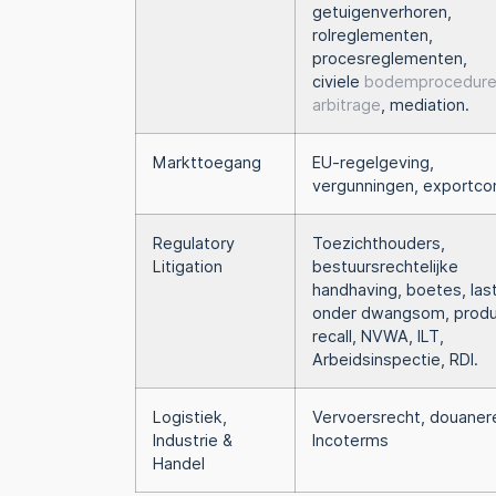
getuigenverhoren,
rolreglementen,
procesreglementen,
civiele
bodemprocedur
arbitrage
, mediation.
Markttoegang
EU-regelgeving,
vergunningen, exportco
Regulatory
Toezichthouders,
Litigation
bestuursrechtelijke
handhaving, boetes, las
onder dwangsom, prod
recall, NVWA, ILT,
Arbeidsinspectie, RDI.
Logistiek,
Vervoersrecht, douaner
Industrie &
Incoterms
Handel