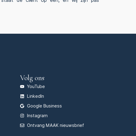
taat de cliënt op één, en wij zijn pas
.
Volg ons
YouTube
LinkedIn
Google Business
Instagram
Ontvang MAAK nieuwsbrief