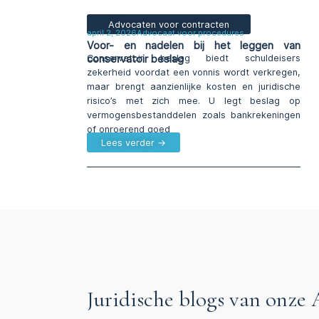
Advocaten voor contracten
april 2, 2026
Advocaat voor procedures
Voor- en nadelen bij het leggen van
conservatoir beslag
Conservatoir beslag biedt schuldeisers
zekerheid voordat een vonnis wordt verkregen,
maar brengt aanzienlijke kosten en juridische
risico’s met zich mee. U legt beslag op
vermogensbestanddelen zoals bankrekeningen
of onroerend goed
Lees verder →
Juridische blogs van onz