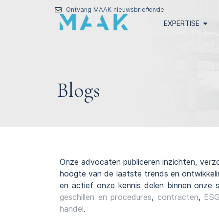
Ontvang MAAK nieuwsbrief
en
de
EXPERTISE
Blogs
Onze advocaten publiceren inzichten, verzo
hoogte van de laatste trends en ontwikkelin
en actief onze kennis delen binnen onze s
geschillen en procedures
,
contracten
,
ESG
handel
.