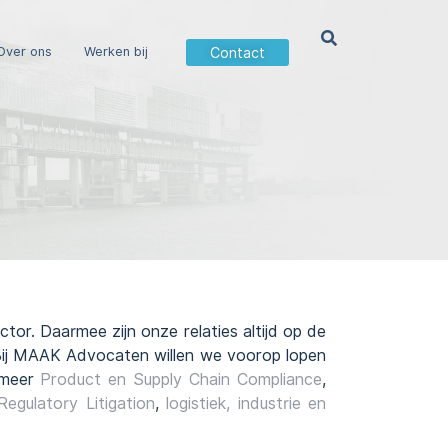
Contact
Over ons
Werken bij
or. Daarmee zijn onze relaties altijd op de
g. Bij MAAK Advocaten willen we voorop lopen
r meer
Product en Supply Chain Compliance
,
Regulatory Litigation
,
logistiek, industrie en