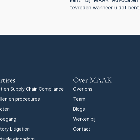
kent. Bij MAAK Advocaten s
tevreden wanneer u dat bent
rtises
Over MAAK
t en Supply Chain Compliance
Over ons
llen en procedures
Team
acten
Blogs
toegang
Werken bij
tory Litigation
Contact
ectuele eigendom