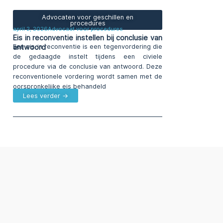
Advocaten voor geschillen en
procedures
april 2, 2026
Advocaat voor procedures
Eis in reconventie instellen bij conclusie van
antwoord
Een eis in reconventie is een tegenvordering die
de gedaagde instelt tijdens een civiele
procedure via de conclusie van antwoord. Deze
reconventionele vordering wordt samen met de
oorspronkelijke eis behandeld
Lees verder →