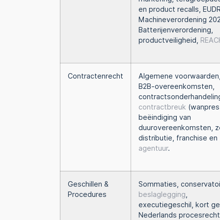
en product recalls, EUDR
Machineverordening 202
Batterijenverordening,
productveiligheid,
REAC
Contractenrecht
Algemene voorwaarden
B2B-overeenkomsten,
contractsonderhandelin
contractbreuk
(wanprest
beëindiging van
duurovereenkomsten, z
distributie, franchise en
agentuur
.
Geschillen &
Sommaties, conservatoi
Procedures
beslaglegging
,
executiegeschil, kort ge
Nederlands procesrecht