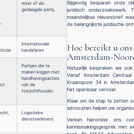
Bijgevolg besparen onze cl
eiser of als
gedaagde partij.
juridisch onderzoekswerk.
maandelijkse nieuwsbrief w
e
,
de belangrijkste juridische o
Internationale
Hoe bereikt u ons
ntrole
handelaren
Amsterdam-Noor
Partijen die te
Natuurlijk bespreken we ook
maken krijgen met
Vanaf Amsterdam Centraal 
t
handhavingsacties
Kraanspoor 34 in Amsterda
uct
van de
het openbaar vervoer.
toezichthouder.
Klaar om de stap te zetten v
advocaten helpen uw organisa
echt,
Logistieke
dienstverleners
Verken hieronder ons com
kennismakingsgesprek met e