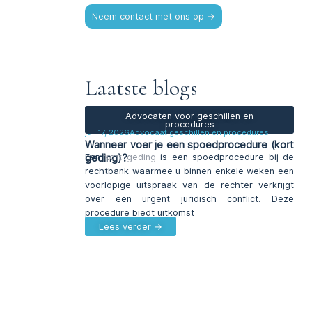
Neem contact met ons op →
Laatste blogs
Advocaten voor geschillen en
procedures
juli 17, 2026
Advocaat geschillen en procedures
Wanneer voer je een spoedprocedure (kort
geding)?
Een
kort geding
is een spoedprocedure bij de
rechtbank waarmee u binnen enkele weken een
voorlopige uitspraak van de rechter verkrijgt
over een urgent juridisch conflict. Deze
procedure biedt uitkomst
Lees verder →