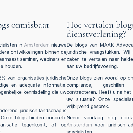
ogs onmisbaar
Hoe vertalen blog
dienstverlening?
ialisten in
Amsterdam
nieuwe
De blogs van MAAK Advocate
ndere ontwikkelingen binnen de
juridische vraagstukken. Wij
aarnaast seminar, webinars en
zaken te vertalen naar helde
 te houden.
aan uw bedrijfsvoering.
% van organisaties juridische
Onze blogs zien vooral op onz
dige en adequate informatie.
compliance, geschill
gankelijke kennisdeling die uw
contracteren. Heeft u na het
uw situatie? Onze speciali
vrijblijvend gesprek.
nderend juridisch landschap is
. Onze blogs bieden concrete
Neem vandaag nog con
anisatie tegenkomt, of op
Amsterdam
voor juridisch a
.
specialisten.