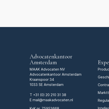
Advocatenkantoor
Amsterdam
Expe
MAAK Advocaten NV
Produc
Advocatenkantoor Amsterdam
Geschi
Kraanspoor 34
1033 SE Amsterdam
Contr
Markt
T
+31 (0) 20 210 31 38
E
mail@maakadvocaten.nl
Regula
Intell
KvK nr.
75953668