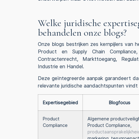
Welke juridische expertis
behandelen onze blogs?
Onze blogs bestrijken zes kernpijlers van h
Product en Supply Chain Compliance
Contractenrecht, Markttoegang, Regulato
Industrie en Handel.
Deze geïntegreerde aanpak garandeert da
relevante juridische aandachtspunten vindt
Expertisegebied
Blogfocus
Product
Algemene productveilig
Compliance
Product Compliance,
productaansprakelijkhei
markering, terugroepact