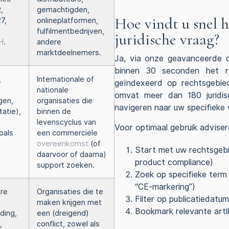
,
gemachtigden,
Hoe vindt u snel h
7,
onlineplatformen,
fulfilmentbedrijven,
juridische vraag?
H
.
andere
marktdeelnemers.
Ja, via onze geavanceerde ca
binnen 30 seconden het rel
,
Internationale of
geïndexeerd op rechtsgebie
nationale
omvat meer dan 180 juridis
gen,
organisaties die
navigeren naar uw specifieke 
atie),
binnen de
levenscyclus van
Voor optimaal gebruik adviser
oals
een commerciële
overeenkomst
(of
Start met uw rechtsgebi
daarvoor of daarna)
product compliance)
support zoeken.
Zoek op specifieke term
“CE-markering”)
re
Organisaties die te
Filter op publicatiedatu
maken krijgen met
Bookmark relevante arti
ding,
een (dreigend)
,
conflict, zowel als