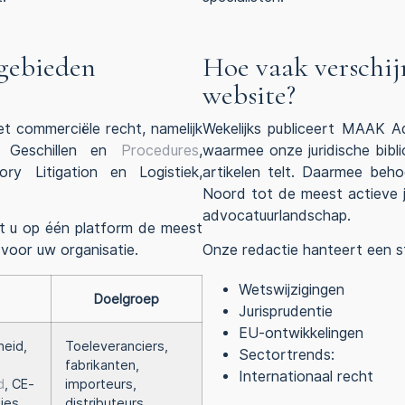
egebieden
Hoe vaak verschij
website?
et commerciële recht, namelijk
Wekelijks publiceert MAAK 
, Geschillen en
Procedures
,
waarmee onze juridische bibl
ry Litigation en Logistiek,
artikelen telt. Daarmee be
Noord tot de meest actieve j
advocatuurlandschap.
t u op één platform de meest
 voor uw organisatie.
Onze redactie hanteert een str
Wetswijzigingen
Doelgroep
Jurisprudentie
EU-ontwikkelingen
heid,
Toeleveranciers,
Sectortrends:
fabrikanten,
Internationaal recht
d
, CE-
importeurs,
ies
distributeurs,