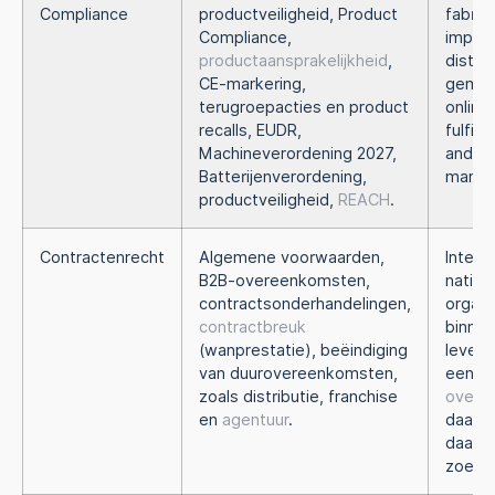
Compliance
productveiligheid, Product
fabrik
Compliance,
import
productaansprakelijkheid
,
distri
CE-markering,
gemac
terugroepacties en product
online
recalls, EUDR,
fulfil
Machineverordening 2027,
ander
Batterijenverordening,
markt
productveiligheid,
REACH
.
Contractenrecht
Algemene voorwaarden,
Intern
B2B-overeenkomsten,
nation
contractsonderhandelingen,
organi
contractbreuk
binnen
(wanprestatie), beëindiging
levens
van duurovereenkomsten,
een c
zoals distributie, franchise
overe
en
agentuur
.
daarvo
daarna
zoeke