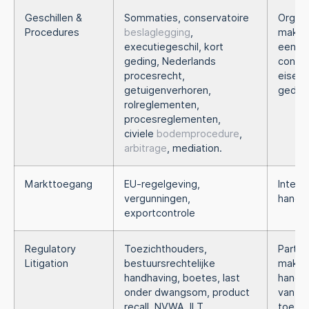
Geschillen &
Sommaties, conservatoire
Organi
Procedures
beslaglegging
,
maken 
executiegeschil, kort
een (d
geding, Nederlands
confli
procesrecht,
eiser o
getuigenverhoren,
gedaag
rolreglementen,
procesreglementen,
civiele
bodemprocedure
,
arbitrage
, mediation.
Markttoegang
EU-regelgeving,
Intern
vergunningen,
handel
exportcontrole
Regulatory
Toezichthouders,
Partije
Litigation
bestuursrechtelijke
maken 
handhaving, boetes, last
handha
onder dwangsom, product
van d
recall, NVWA, ILT,
toezic