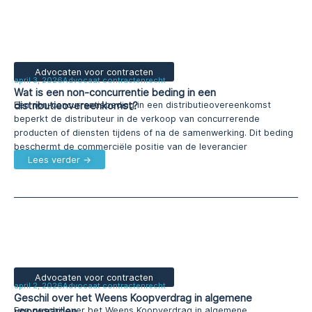
Advocaten voor contracten
april 3, 2026
Advocaat contractenrecht
Wat is een non-concurrentie beding in een
distributieovereenkomst?
Een non-concurrentiebeding in een distributieovereenkomst
beperkt de distributeur in de verkoop van concurrerende
producten of diensten tijdens of na de samenwerking. Dit beding
beschermt de commerciële positie van de leverancier
Lees verder →
Advocaten voor contracten
april 2, 2026
Advocaat contractenrecht
Geschil over het Weens Koopverdrag in algemene
voorwaarden
Een geschil over het Weens Koopverdrag in algemene