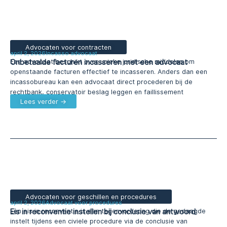
Advocaten voor contracten
april 2, 2026
Incasso advocaat
Onbetaalde facturen incasseren met een advocaat
Een advocaat beschikt over unieke juridische middelen om
openstaande facturen effectief te incasseren. Anders dan een
incassobureau kan een advocaat direct procederen bij de
rechtbank, conservatoir beslag leggen en faillissement
Lees verder →
Advocaten voor geschillen en procedures
april 2, 2026
Advocaat voor procedures
Eis in reconventie instellen bij conclusie van antwoord
Een eis in reconventie is een tegenvordering die de gedaagde
instelt tijdens een civiele procedure via de conclusie van