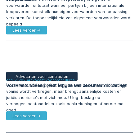
voorwaarden ontstaat wanneer partijen bij een internationale
koopovereenkomst elk hun eigen voorwaarden van toepassing
verklaren. De toepasselijkheid van algemene voorwaarden wordt
bepaald
Lees verder →
Advocaten voor contracten
april 2, 2026
Advocaat voor procedures
Voor- en nadelen bij het leggen van conservatoir beslag
Conservatoir beslag biedt schuldeisers zekerheid voordat een
vonnis wordt verkregen, maar brengt aanzienlijke kosten en
juridische risico’s met zich mee. U legt beslag op
vermogensbestanddelen zoals bankrekeningen of onroerend
goed
Lees verder →