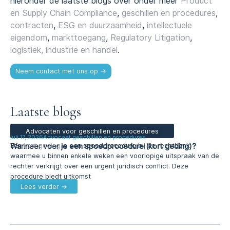
hieronder de laatste blogs over onder meer
Product
en Supply Chain Compliance
,
geschillen en procedures
,
contracten
,
ESG en duurzaamheid
,
intellectuele
eigendom
,
markttoegang
,
Regulatory Litigation
,
logistiek, industrie en handel
.
Neem contact met ons op →
Laatste blogs
Advocaten voor geschillen en procedures
juli 17, 2026
Advocaat geschillen en procedures
Wanneer voer je een spoedprocedure (kort geding)?
Een
kort geding
is een spoedprocedure bij de rechtbank
waarmee u binnen enkele weken een voorlopige uitspraak van de
rechter verkrijgt over een urgent juridisch conflict. Deze
procedure biedt uitkomst
Lees verder →