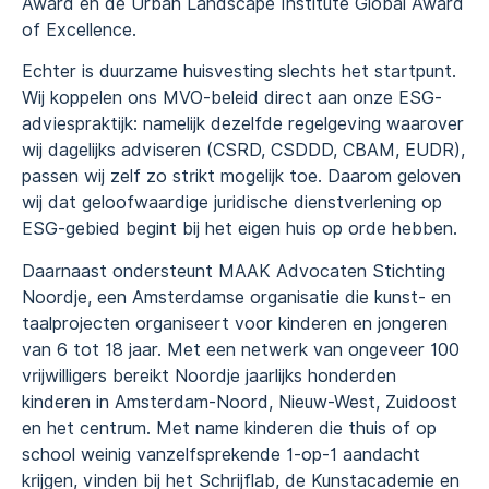
Award en de Urban Landscape Institute Global Award
of Excellence.
Echter is duurzame huisvesting slechts het startpunt.
Wij koppelen ons MVO-beleid direct aan onze ESG-
adviespraktijk: namelijk dezelfde regelgeving waarover
wij dagelijks adviseren (CSRD, CSDDD, CBAM, EUDR),
passen wij zelf zo strikt mogelijk toe. Daarom geloven
wij dat geloofwaardige juridische dienstverlening op
ESG-gebied begint bij het eigen huis op orde hebben.
Daarnaast ondersteunt MAAK Advocaten Stichting
Noordje, een Amsterdamse organisatie die kunst- en
taalprojecten organiseert voor kinderen en jongeren
van 6 tot 18 jaar. Met een netwerk van ongeveer 100
vrijwilligers bereikt Noordje jaarlijks honderden
kinderen in Amsterdam-Noord, Nieuw-West, Zuidoost
en het centrum. Met name kinderen die thuis of op
school weinig vanzelfsprekende 1-op-1 aandacht
krijgen, vinden bij het Schrijflab, de Kunstacademie en