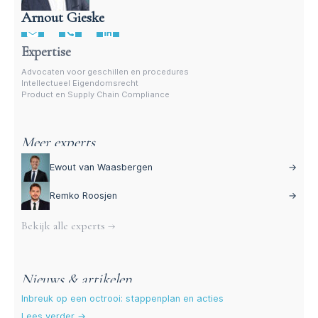
Arnout Gieske
Advocaat intellectueel eigensdomsrecht
Expertise
Advocaten voor geschillen en procedures
Intellectueel Eigendomsrecht
Product en Supply Chain Compliance
Meer experts
Ewout van Waasbergen
→
Remko Roosjen
→
Bekijk alle experts →
Nieuws & artikelen
Inbreuk op een octrooi: stappenplan en acties
Lees verder →