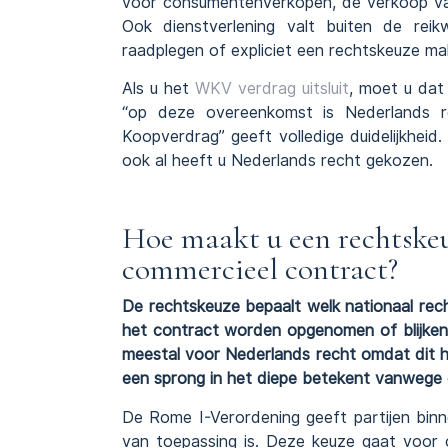
voor consumentenverkopen, de verkoop van s
Ook dienstverlening valt buiten de reik
raadplegen of expliciet een rechtskeuze ma
Als u het
WKV verdrag uitsluit
, moet u dat 
“op deze overeenkomst is Nederlands r
Koopverdrag” geeft volledige duidelijkheid.
ook al heeft u Nederlands recht gekozen.
Hoe maakt u een rechtskeu
commercieel contract?
De rechtskeuze bepaalt welk nationaal rech
het contract worden opgenomen of blijken
meestal voor Nederlands recht omdat dit ho
een sprong in het diepe betekent vanwege
De Rome I-Verordening geeft partijen binn
van toepassing is. Deze keuze gaat voor 