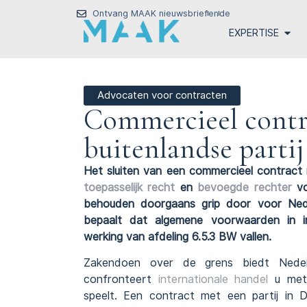
Ontvang MAAK nieuwsbrief
en
de
EXPERTISE
Advocaten voor contracten
Commercieel contra
buitenlandse partij
Het sluiten van een commercieel contract m
toepasselijk recht
en
bevoegde rechter
vo
behouden doorgaans grip door voor Neder
bepaalt dat algemene voorwaarden in i
werking van afdeling 6.5.3 BW vallen.
Zakendoen over de grens biedt Nederl
confronteert
internationale handel
u met 
speelt. Een contract met een partij in D