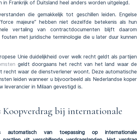
an in Frankrijk of Duitsland heel anders worden uitgelegd.
standen die gemakkelijk tot geschillen leiden. Engelse
 “force majeure” hebben niet dezelfde betekenis als hun
onele vertaling van contractdocumenten blijft daarom
outen met juridische terminologie die u later duur kunnen
pese Unie duidelijkheid over welk recht geldt als partijen
omsten
geldt doorgaans het recht van het land waar de
 het recht waar de dienstverlener woont. Deze automatische
msten leiden wanneer u bijvoorbeeld als Nederlandse koper
 leverancier in Milaan gevestigd is.
s Koopverdrag bij internationale
automatisch van toepassing op internationale
artijen uit verschillende verdragslanden. Het verdrag