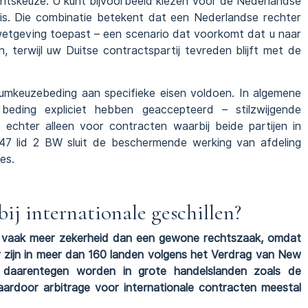
htskeuze. U kunt bijvoorbeeld kiezen voor de Nederlandse
g is. Die combinatie betekent dat een Nederlandse rechter
 wetgeving toepast – een scenario dat voorkomt dat u naar
, terwijl uw Duitse contractspartij tevreden blijft met de
rumkeuzebeding aan specifieke eisen voldoen. In algemene
eding expliciet hebben geaccepteerd – stilzwijgende
 echter alleen voor contracten waarbij beide partijen in
:247 lid 2 BW sluit de beschermende werking van afdeling
es.
bij internationale geschillen?
len vaak meer zekerheid dan een gewone rechtszaak, omdat
r zijn in meer dan 160 landen volgens het Verdrag van New
en daarentegen worden in grote handelslanden zoals de
aardoor arbitrage voor internationale contracten meestal