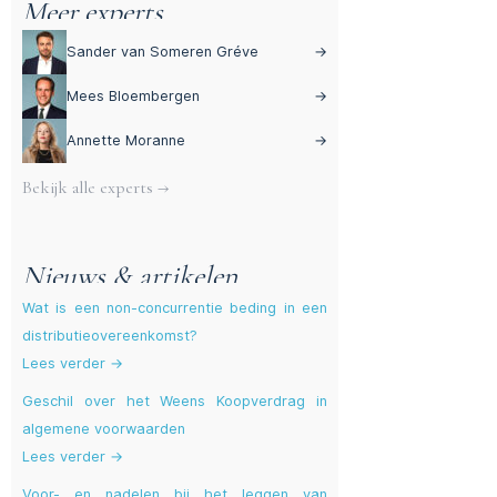
Meer experts
Sander van Someren Gréve
→
Mees Bloembergen
→
Annette Moranne
→
Bekijk alle experts →
Nieuws & artikelen
Wat is een non-concurrentie beding in een
distributieovereenkomst?
Lees verder →
Geschil over het Weens Koopverdrag in
algemene voorwaarden
Lees verder →
Voor- en nadelen bij het leggen van