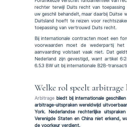
Forumkeuze verschilt fundamenteel van rec
rechter terwijl Duits recht van toepassin
uw geschil behandelt, maar daarbij Duitse
Duitsland hoeft te reizen voor rechtszaken
toepassing van vertrouwd Duits recht.
Bij internationale contracten moet een fo
voorwaarden moet de wederpartij het b
aanvaarding volstaat vaak niet. Dat geldt
Nederland zijn gevestigd, want artikel 6
6.5.3 BW uit bij internationale B2B-transacti
Welke rol speelt arbitrage 
Arbitrage
biedt bij internationale geschil
arbitrage-uitspraken wereldwijd uitvoerbaa
York. Nederlandse rechterlijke uitsprak
Verenigde Staten en China niet erkend, w
de voorkeur verdient.