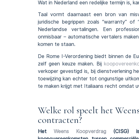
Wat in Nederland een redelijke termijn is, k
Taal vormt daarnaast een bron van misver
juridische begrippen zoals “warranty” of
Nederlandse vertalingen. Een professi
onmisbaar – automatische vertalers maken f
komen te staan.
De Rome I-Verordening biedt binnen de Euro
zelf geen keuze maken. Bij
koopovereenk
verkoper gevestigd is, bij dienstverlening
toewijzing kan echter tot ongunstige uitko
te maken krijgt met Italiaans recht omdat uw
Welke rol speelt het Ween
contracten?
Het
Weens Koopverdrag
(CISG) is 
koopovereenkomsten tussen commerciële p