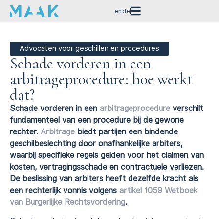
en
de
Advocaten voor geschillen en procedures
Schade vorderen in een
arbitrageprocedure: hoe werkt
dat?
Schade vorderen in een
arbitrageprocedure
verschilt
fundamenteel van een procedure bij de gewone
rechter.
Arbitrage
biedt partijen een bindende
geschilbeslechting door onafhankelijke arbiters,
waarbij specifieke regels gelden voor het claimen van
kosten, vertragingsschade en contractuele verliezen.
De beslissing van arbiters heeft dezelfde kracht als
een rechterlijk vonnis volgens
artikel 1059 Wetboek
van Burgerlijke Rechtsvordering
.