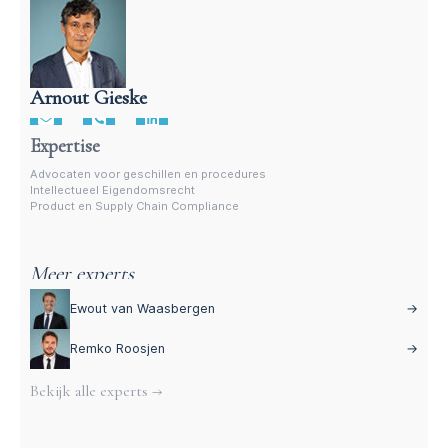
Arnout Gieske
Advocaat intellectueel eigensdomsrecht
Expertise
Advocaten voor geschillen en procedures
Intellectueel Eigendomsrecht
Product en Supply Chain Compliance
Meer experts
Ewout van Waasbergen
→
Remko Roosjen
→
Bekijk alle experts →