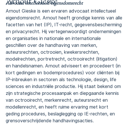
Arnout Gieske
Advocaat intellectueel eigensdomsrecht
Arnout Gieske is een ervaren
advocaat
intellectueel
eigendomsrecht. Arnout heeft grondige kennis van alle
facetten van het (IP), IT-recht, gegevensbescherming
en privacyrecht. Hij vertegenwoordigt ondernemingen
en organisaties in nationale en internationale
geschillen
over de
handhaving van merken
,
auteursrechten
, octrooien,
kwekersrechten
,
modelrechten
,
portretrecht
, octrooirecht (litigation)
en
handelsnamen
. Arnout adviseert en procedeert (in
kort gedingen
en
bodemprocedures
) voor cliënten bij
IP-inbreuken
in sectoren als technologie, design, life
sciences en industriële productie. Hij staat bekend om
zijn strategische procesaanpak en diepgaande kennis
van octrooirecht, merkenrecht,
auteursrecht
en
modellenrecht, en heeft ruime ervaring met
kort
geding
procedures
,
beslaglegging
op IE-rechten, en
grensoverschrijdende handhavingsacties.