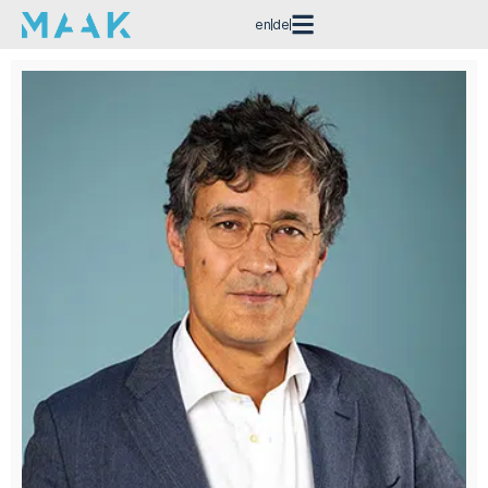
en
de