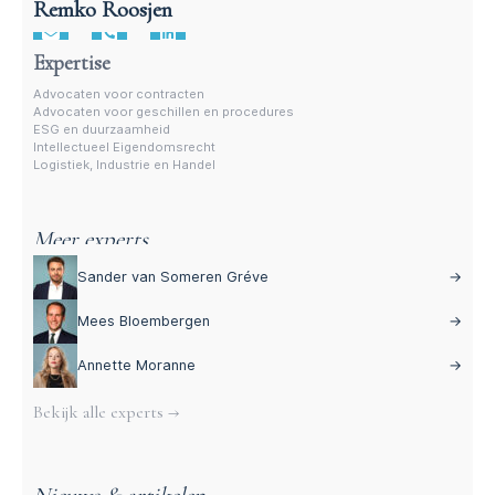
Remko Roosjen
Advocaat contractenrecht
Expertise
Advocaten voor contracten
Advocaten voor geschillen en procedures
ESG en duurzaamheid
Intellectueel Eigendomsrecht
Logistiek, Industrie en Handel
Meer experts
Sander van Someren Gréve
→
Mees Bloembergen
→
Annette Moranne
→
Bekijk alle experts →