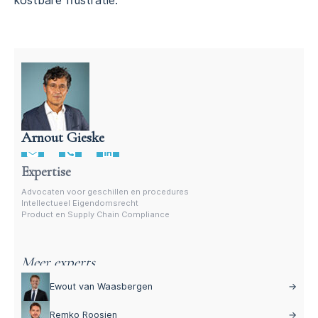
kostbare frustratie.
Arnout Gieske
Advocaat intellectueel eigensdomsrecht
Expertise
Advocaten voor geschillen en procedures
Intellectueel Eigendomsrecht
Product en Supply Chain Compliance
Meer experts
Ewout van Waasbergen
→
Remko Roosjen
→