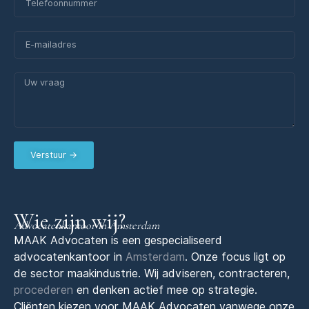
Verstuur →
Wie zijn wij?
Advocatenkantoor in Amsterdam
MAAK Advocaten is een gespecialiseerd
advocatenkantoor in
Amsterdam
. Onze focus ligt op
de sector maakindustrie. Wij adviseren, contracteren,
procederen
en denken actief mee op strategie.
Cliënten kiezen voor MAAK Advocaten vanwege onze