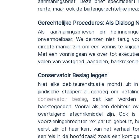
aanmaningsbrief. Deze brief specificeert
rente, maar ook de buitengerechtelijke inc
Gerechtelijke Procedures: Als Dialoog 
Als aanmaningsbrieven en herinneringe
onvermoeibaar. We deinzen niet terug vo
directe manier zijn om een vonnis te krijg
Met een vonnis gaan we over tot executiem
veilen van vastgoed, aandelen, bankrekenin
Conservatoir Beslag leggen
Niet elke debiteurensituatie mondt uit 
juridische stappen al genoeg om betaling
conservatoir beslag
, dat kan worden g
banktegoeden. Vooral als een debiteur ov
overtuigend afschrikmiddel zijn. Ook i
voorzieningenrechter ‘ex parte’ gebeurt, h
eerst zijn of haar kant van het verhaal toe
een ‘eis in de hoofdzaak’, zoals een kort 