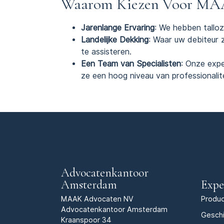
Waarom Kiezen Voor MA
Jarenlange Ervaring
: We hebben talloz
Landelijke Dekking
: Waar uw debiteur 
te assisteren.
Een Team van Specialisten
: Onze expe
ze een hoog niveau van professionalit
Advocatenkantoor
Amsterdam
Expe
MAAK Advocaten NV
Produc
Advocatenkantoor Amsterdam
Geschi
Kraanspoor 34