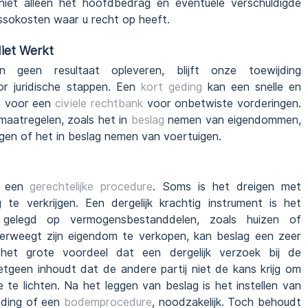
 niet alleen het hoofdbedrag en eventuele verschuldigde
assokosten waar u recht op heeft.
Niet Werkt
n geen resultaat opleveren, blijft onze toewijding
or juridische stappen. Een
kort geding
kan een snelle en
en voor een
civiele rechtbank
voor onbetwiste vorderingen.
aatregelen, zoals het in
beslag
nemen van eigendommen,
gen of het in beslag nemen van voertuigen.
in een
gerechtelijke procedure
. Soms is het dreigen met
 te verkrijgen. Een dergelijk krachtig instrument is het
elegd op vermogensbestanddelen, zoals huizen of
erweegt zijn eigendom te verkopen, kan beslag een zeer
s het grote voordeel dat een dergelijk verzoek bij de
etgeen inhoudt dat de andere partij niet de kans krijg om
 te lichten. Na het leggen van beslag is het instellen van
geding of een
bodemprocedure
, noodzakelijk. Toch behoudt