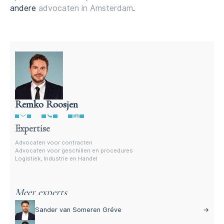
andere
advocaten in Amsterdam
.
Remko Roosjen
Advocaat voor procedures
Expertise
Advocaten voor contracten
Advocaten voor geschillen en procedures
Logistiek, Industrie en Handel
Meer experts
Sander van Someren Gréve
→