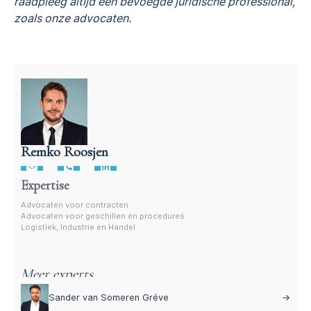
raadpleeg altijd een bevoegde juridische professional,
zoals onze advocaten.
Remko Roosjen
Advocaat voor procedures
Expertise
Advocaten voor contracten
Advocaten voor geschillen en procedures
Logistiek, Industrie en Handel
Meer experts
Sander van Someren Gréve
→