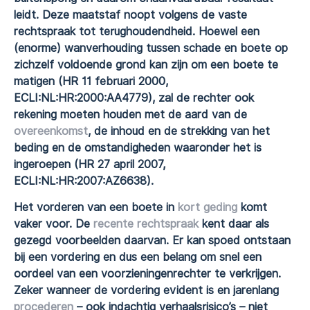
leidt. Deze maatstaf noopt volgens de vaste
rechtspraak tot terughoudendheid. Hoewel een
(enorme) wanverhouding tussen schade en boete op
zichzelf voldoende grond kan zijn om een boete te
matigen (HR 11 februari 2000,
ECLI:NL:HR:2000:AA4779), zal de rechter ook
rekening moeten houden met de aard van de
overeenkomst
, de inhoud en de strekking van het
beding en de omstandigheden waaronder het is
ingeroepen (HR 27 april 2007,
ECLI:NL:HR:2007:AZ6638).
Het vorderen van een boete in
kort geding
komt
vaker voor. De
recente rechtspraak
kent daar als
gezegd voorbeelden daarvan. Er kan spoed ontstaan
bij een vordering en dus een belang om snel een
oordeel van een voorzieningenrechter te verkrijgen.
Zeker wanneer de vordering evident is en jarenlang
procederen
– ook indachtig verhaalsrisico’s – niet