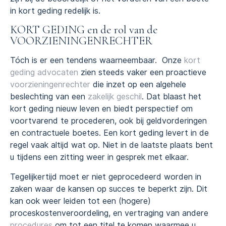
in kort geding redelijk is.
KORT GEDING en de rol van de
VOORZIENINGENRECHTER
Tóch is er een tendens waarneembaar. Onze
kort
geding advocaten
zien steeds vaker een proactieve
voorzieningenrechter
die inzet op een algehele
beslechting van een
zakelijk geschil
. Dat blaast het
kort geding nieuw leven en biedt perspectief om
voortvarend te procederen, ook bij geldvorderingen
en contractuele boetes. Een kort geding levert in de
regel vaak altijd wat op. Niet in de laatste plaats bent
u tijdens een zitting weer in gesprek met elkaar.
Tegelijkertijd moet er niet geprocedeerd worden in
zaken waar de kansen op succes te beperkt zijn. Dit
kan ook weer leiden tot een (hogere)
proceskostenveroordeling, en vertraging van andere
procedures
om tot een titel te komen waarmee u