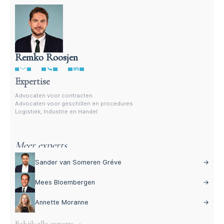
Remko Roosjen
Advocaat voor procedures
Expertise
Advocaten voor contracten
Advocaten voor geschillen en procedures
Logistiek, Industrie en Handel
Meer experts
Sander van Someren Gréve
→
Mees Bloembergen
→
Annette Moranne
→
Bekijk alle experts →