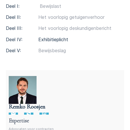
Deel I:
Bewijslast
Deel II:
Het voorlopig getuigenverhoor
Deel III:
Het voorlopig deskundigenbericht
Deel IV: Exhibitieplicht
Deel V:
Bewijsbeslag
Remko Roosjen
Advocaat voor procedures
Expertise
Advocaten voor contracten