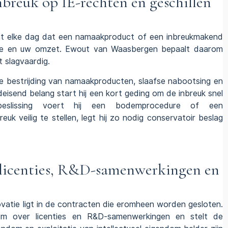
nbreuk op IE-rechten en geschillen
want elke dag dat een namaakproduct of een inbreukmakend
itie en uw omzet. Ewout van Waasbergen bepaalt daarom
 slagvaardig.
de
bestrijding van namaakproducten
,
slaafse nabootsing
en
deisend belang start hij een
kort geding
om de inbreuk snel
beslissing voert hij een
bodemprocedure
of een
euk veilig te stellen, legt hij zo nodig
conservatoir beslag
 licenties, R&D-samenwerkingen en
vatie ligt in de contracten die eromheen worden gesloten.
m over licenties en R&D-samenwerkingen en stelt de