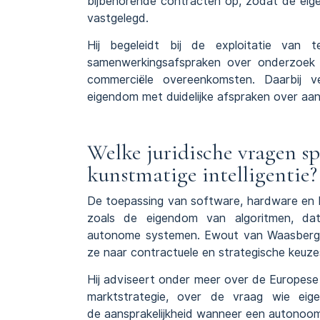
bijbehorende contracten op, zodat de eigen
vastgelegd.
Hij begeleidt bij de exploitatie van t
samenwerkingsafspraken over onderzoek 
commerciële overeenkomsten
. Daarbij v
eigendom met duidelijke afspraken over aans
Welke juridische vragen sp
kunstmatige intelligentie?
De toepassing van software, hardware en ku
zoals de eigendom van algoritmen, databe
autonome systemen. Ewout van Waasbergen
ze naar contractuele en strategische keuze
Hij adviseert onder meer over de
Europese
marktstrategie, over de vraag wie eig
de
aansprakelijkheid
wanneer een autonoom 