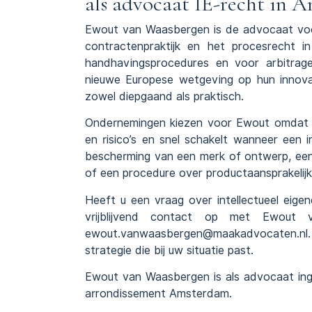
als advocaat IE-recht in 
Ewout van Waasbergen is de
advocaat
voo
contractenpraktijk en het procesrecht in
handhavingsprocedures en voor arbitrage
nieuwe Europese wetgeving op hun innovat
zowel diepgaand als praktisch.
Ondernemingen kiezen voor Ewout omdat hi
en risico’s en snel schakelt wanneer een 
bescherming van een merk
of ontwerp, een 
of een procedure over
productaansprakelij
Heeft u een vraag over intellectueel eig
vrijblijvend contact op met Ewou
ewout.vanwaasbergen@maakadvocaten.nl. U 
strategie die bij uw situatie past.
Ewout van Waasbergen is als advocaat ing
arrondissement
Amsterdam
.