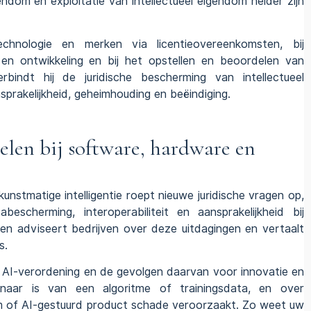
dom en exploitatie van intellectueel eigendom helder zijn
echnologie en merken via licentieovereenkomsten, bij
en ontwikkeling en bij het
opstellen en beoordelen van
erbindt hij de juridische bescherming van intellectueel
prakelijkheid, geheimhouding en beëindiging.
elen bij software, hardware en
nstmatige intelligentie roept nieuwe juridische vragen op,
scherming, interoperabiliteit en aansprakelijkheid bij
 adviseert bedrijven over deze uitdagingen en vertaalt
s.
 AI-verordening
en de gevolgen daarvan voor innovatie en
enaar is van een algoritme of trainingsdata, en over
of AI-gestuurd product schade veroorzaakt. Zo weet uw