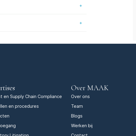
rtises
Over MAAK
t en Supply Chain Compliance
Over ons
llen en procedures
Team
acten
Blogs
toegang
Werken bij
tory Litigation
Contact