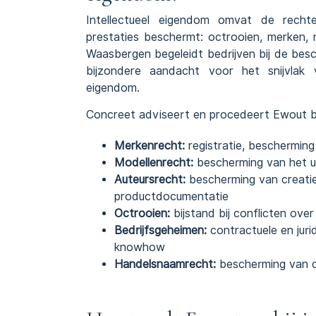
Intellectueel eigendom omvat de recht
prestaties beschermt: octrooien, merken,
Waasbergen begeleidt bedrijven bij de bes
bijzondere aandacht voor het snijvlak v
eigendom.
Concreet adviseert en procedeert Ewout b
Merkenrecht
:
registratie, beschermin
Modellenrecht
:
bescherming van het ui
Auteursrecht
:
bescherming van creatie
productdocumentatie
Octrooien:
bijstand bij conflicten ove
Bedrijfsgeheimen:
contractuele en juri
knowhow
Handelsnaamrecht
:
bescherming van d