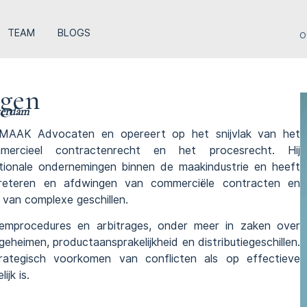
TEAM
BLOGS
O
rgen
terdam
MAAK Advocaten en opereert op het snijvlak van het
mmercieel contractenrecht en het procesrecht. Hij
tionale ondernemingen binnen de maakindustrie en heeft
rpreteren en afdwingen van commerciële
contracten
en
n van complexe
geschillen
.
emprocedures en arbitrages, onder meer in zaken over
fsgeheimen,
productaansprakelijkheid
en distributiegeschillen.
trategisch voorkomen van conflicten als op effectieve
jk is.