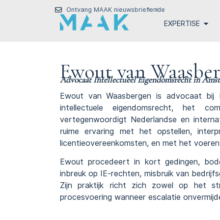
Ontvang MAAK nieuwsbrief
en
de
EXPERTISE
Ewout van Waasbe
Advocaat Intellectueel Eigendomsrecht in Ams
Ewout van Waasbergen is
advocaat
bij 
intellectuele eigendomsrecht, het co
vertegenwoordigt Nederlandse en interna
ruime ervaring met het opstellen, inte
licentieovereenkomsten, en met het voere
Ewout procedeert in kort gedingen, bod
inbreuk op IE-rechten, misbruik van bedrij
Zijn praktijk richt zich zowel op het s
procesvoering wanneer escalatie onvermijdeli