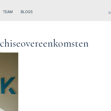
TEAM
BLOGS
O
nchiseovereenkomsten