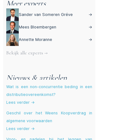
Meer experts
Sander van Someren Gréve
→
Mees Bloembergen
→
Annette Moranne
→
Bekijk alle experts →
Nieuws & artikelen
Wat is een non-concurrentie beding in een
distributieovereenkomst?
Lees verder →
Geschil over het Weens Koopverdrag in
algemene voorwaarden
Lees verder →
Voor- en nadelen bij het leggen van