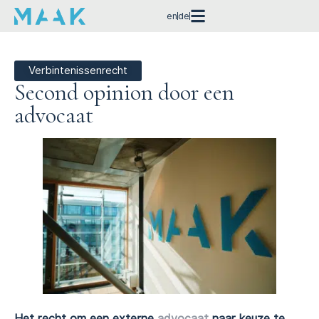
en
de
Verbintenissenrecht
Second opinion door een
advocaat
Het recht om een externe
advocaat
naar keuze te