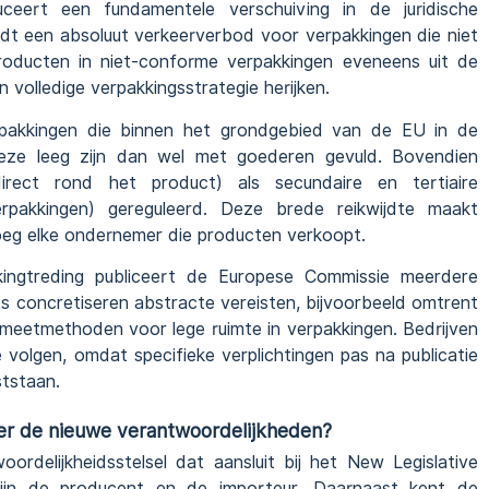
ceert een fundamentele verschuiving in de juridische
ldt een absoluut verkeerverbod voor verpakkingen die niet
oducten in niet-conforme verpakkingen eveneens uit de
 volledige verpakkingsstrategie herijken.
rpakkingen die binnen het grondgebied van de EU in de
eze leeg zijn dan wel met goederen gevuld. Bovendien
irect rond het product) als secundaire en tertiaire
verpakkingen) gereguleerd. Deze brede reikwijdte maakt
noeg elke ondernemer die producten verkoopt.
ingtreding publiceert de Europese Commissie meerdere
s concretiseren abstracte vereisten, bijvoorbeeld omtrent
 meetmethoden voor lege ruimte in verpakkingen. Bedrijven
volgen, omdat specifieke verplichtingen pas na publicatie
ststaan.
er de nieuwe verantwoordelijkheden?
rdelijkheidsstelsel dat aansluit bij het New Legislative
zijn de producent en de importeur. Daarnaast kent de