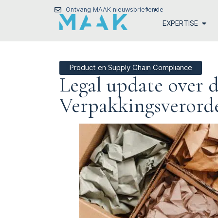
Ontvang MAAK nieuwsbrief
en
de
EXPERTISE
Product en Supply Chain Compliance
Legal update over 
Verpakkingsveror