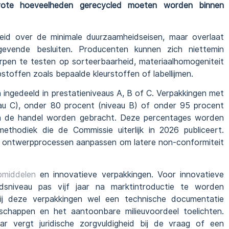
 grote hoeveelheden gerecycled moeten worden binnen
rheid over de minimale duurzaamheidseisen, maar overlaat
vende besluiten. Producenten kunnen zich niettemin
rpen te testen op sorteerbaarheid, materiaalhomogeniteit
pstoffen zoals bepaalde kleurstoffen of labellijmen.
ingedeeld in prestatieniveaus A, B of C. Verpakkingen met
au C), onder 80 procent (niveau B) of onder 95 procent
in de handel worden gebracht. Deze percentages worden
thodiek die de Commissie uiterlijk in 2026 publiceert.
ontwerpprocessen aanpassen om latere non-conformiteit
pmiddelen
en innovatieve verpakkingen. Voor innovatieve
idsniveau pas vijf jaar na marktintroductie te worden
j deze verpakkingen wel een technische documentatie
nschappen en het aantoonbare milieuvoordeel toelichten.
ar vergt juridische zorgvuldigheid bij de vraag of een