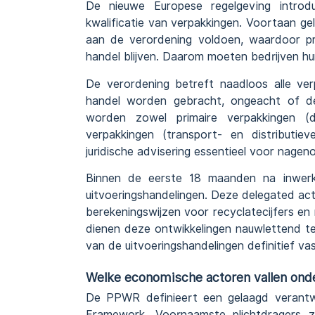
De nieuwe Europese regelgeving introdu
kwalificatie van verpakkingen. Voortaan ge
aan de verordening voldoen, waardoor pr
handel blijven. Daarom moeten bedrijven hun
De verordening betreft naadloos alle ve
handel worden gebracht, ongeacht of d
worden zowel primaire verpakkingen (d
verpakkingen (transport- en distributie
juridische advisering essentieel voor nage
Binnen de eerste 18 maanden na inwerk
uitvoeringshandelingen. Deze delegated act
berekeningswijzen voor recyclatecijfers en
dienen deze ontwikkelingen nauwlettend te 
van de uitvoeringshandelingen definitief va
Welke economische actoren vallen ond
De PPWR definieert een gelaagd verantwoo
Framework. Voornaamste plichtdragers 