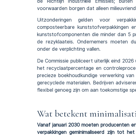
de Richtlijn Industriële Emissies; buite
voorwaarden borgen dat alleen milieuvriende
Uitzonderingen gelden voor verpakk
composteerbare kunststofverpakkingen en
kunststofcomponenten die minder dan 5 pr
de rezyklaateis. Ondernemers moeten du
onder de verplichting vallen.
De Commissie publiceert uiterlijk eind 20
het recyclaatpercentage en controleproce
precieze boekhoudkundige verwerking van 
gerecyclede materialen. Bedrijven adviseren
flexibel genoeg zijn om aan toekomstige spe
Wat betekent minimalisati
Vanaf januari 2030 moeten producenten en
verpakkingen geminimaliseerd zijn tot het 