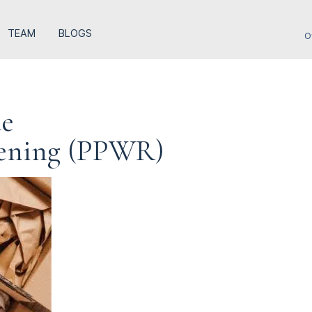
TEAM
BLOGS
O
de
dening (PPWR)