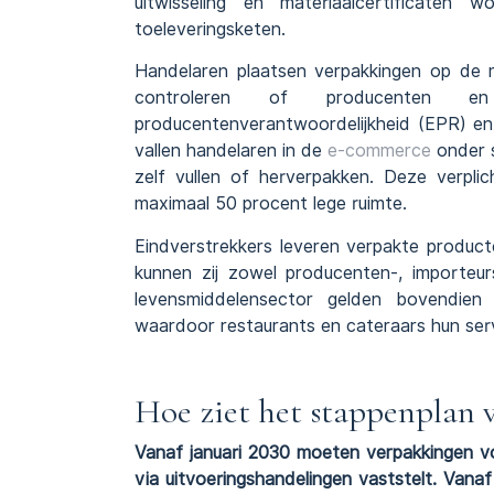
uitwisseling en materiaalcertificaten
toeleveringsketen.
Handelaren plaatsen verpakkingen op de m
controleren of producenten e
producentenverantwoordelijkheid (EPR) en
vallen handelaren in de
e-commerce
onder s
zelf vullen of herverpakken. Deze verpl
maximaal 50 procent lege ruimte.
Eindverstrekkers leveren verpakte product
kunnen zij zowel producenten-, importeur
levensmiddelensector gelden bovendien 
waardoor restaurants en cateraars hun se
Hoe ziet het stappenplan v
Vanaf januari 2030 moeten verpakkingen vo
via uitvoeringshandelingen vaststelt. Vana