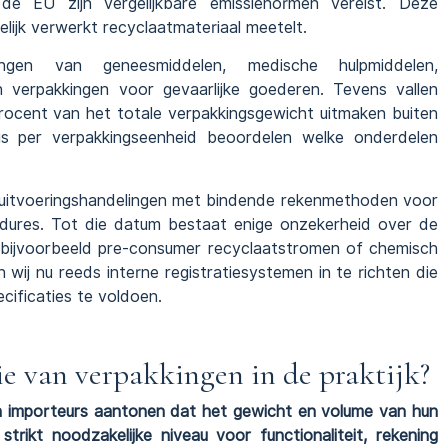
n de EU zijn vergelijkbare emissienormen vereist. Deze
lijk verwerkt recyclaatmateriaal meetelt.
ingen van geneesmiddelen, medische hulpmiddelen,
 verpakkingen voor gevaarlijke goederen. Tevens vallen
ocent van het totale verpakkingsgewicht uitmaken buiten
s per verpakkingseenheid beoordelen welke onderdelen
26 uitvoeringshandelingen met bindende rekenmethoden voor
dures. Tot die datum bestaat enige onzekerheid over de
bijvoorbeeld pre-consumer recyclaatstromen of chemisch
 wij nu reeds interne registratiesystemen in te richten die
cificaties te voldoen.
e van verpakkingen in de praktijk?
 importeurs aantonen dat het gewicht en volume van hun
strikt noodzakelijke niveau voor functionaliteit, rekening