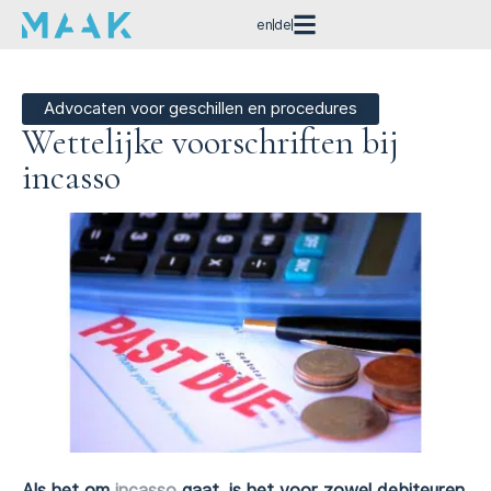
en
de
Advocaten voor geschillen en procedures
Wettelijke voorschriften bij
incasso
Als het om
incasso
gaat, is het voor zowel debiteuren