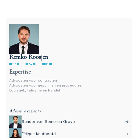
Remko Roosjen
Advocaat voor procedures
Expertise
Advocaten voor contracten
Advocaten voor geschillen en procedures
Logistiek, Industrie en Handel
Meer experts
Sander van Someren Gréve
→
Félique Kouthoofd
→