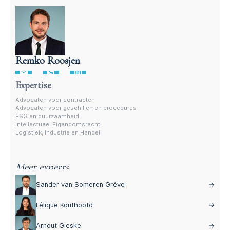
Remko Roosjen
Advocaat contractenrecht
Expertise
Advocaten voor contracten
Advocaten voor geschillen en procedures
ESG en duurzaamheid
Intellectueel Eigendomsrecht
Logistiek, Industrie en Handel
Meer experts
Sander van Someren Gréve
→
Félique Kouthoofd
→
Arnout Gieske
→