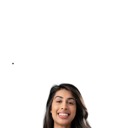
• Een maandelijks persoonlijk (ontwikkel) budget
te besteden in Alleo.
• Maandelijkse bijdrage aan je pensioensopbouw.
• De mogelijkheid voor een halfjaarlijkse coach-
sessie met onze externe coach.
• Prachtige werkplek aan het IJ, waar dagelijks
een lekkere lunch op het menu staat.
kplek aan het IJ, waar dagelijks een lekkere lunch
op het menu staat.