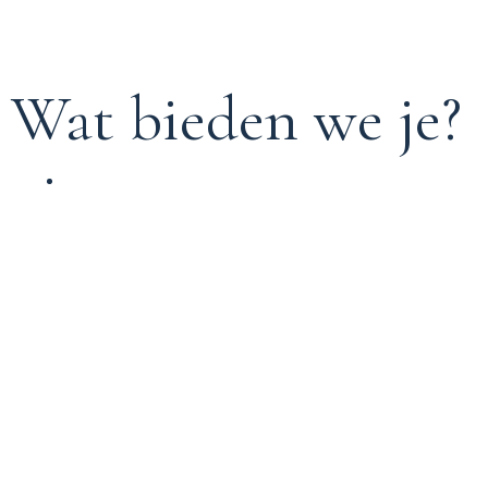
Wat bieden we je?
• Een marktconform salaris.
• Een lucratieve bonusregeling door een
positieve bijdrage te leveren aan MAAK, een
persoonlijke groei door te maken en cliënten te
ontzorgen.
• Een Macbook en iPhone om mee te werken.
• Deelname aan spraakmakende events zoals
jaarcongressen, cursussen, de jaarlijkse skitrip, de
domibo en externe (client) events.
• 25 vakantiedagen, met de mogelijkheid om
extra dagen op te bouwen.