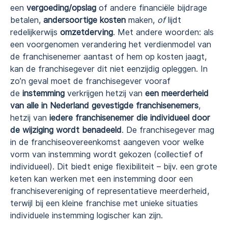
een
vergoeding/opslag
of andere financiële bijdrage
betalen,
andersoortige kosten
maken,
of
lijdt
redelijkerwijs
omzetderving
. Met andere woorden: als
een voorgenomen verandering het verdienmodel van
de franchisenemer aantast of hem op kosten jaagt,
kan de franchisegever dit niet eenzijdig opleggen. In
zo’n geval moet de franchisegever vooraf
de
instemming
verkrijgen hetzij van
een meerderheid
van alle in Nederland gevestigde franchisenemers
,
hetzij van
iedere franchisenemer die individueel door
de wijziging wordt benadeeld
. De franchisegever mag
in de franchiseovereenkomst aangeven voor welke
vorm van instemming wordt gekozen (collectief of
individueel). Dit biedt enige flexibiliteit – bijv. een grote
keten kan werken met een instemming door een
franchisevereniging of representatieve meerderheid,
terwijl bij een kleine franchise met unieke situaties
individuele instemming logischer kan zijn.