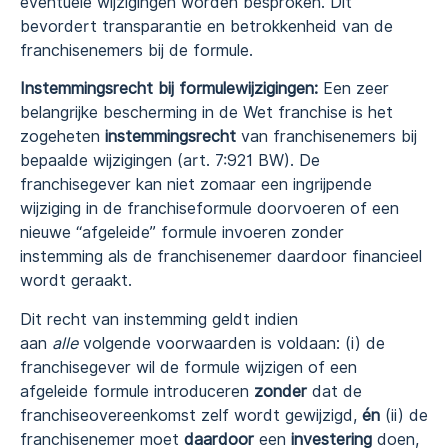
eventuele wijzigingen worden besproken. Dit
bevordert transparantie en betrokkenheid van de
franchisenemers bij de formule.
Instemmingsrecht bij formulewijzigingen:
Een zeer
belangrijke bescherming in de Wet franchise is het
zogeheten
instemmingsrecht
van franchisenemers bij
bepaalde wijzigingen (art. 7:921 BW). De
franchisegever kan niet zomaar een ingrijpende
wijziging in de franchiseformule doorvoeren of een
nieuwe “afgeleide” formule invoeren zonder
instemming als de franchisenemer daardoor financieel
wordt geraakt.
Dit recht van instemming geldt indien
aan
alle
volgende voorwaarden is voldaan: (i) de
franchisegever wil de formule wijzigen of een
afgeleide formule introduceren
zonder
dat de
franchiseovereenkomst zelf wordt gewijzigd,
én
(ii) de
franchisenemer moet
daardoor
een
investering
doen,