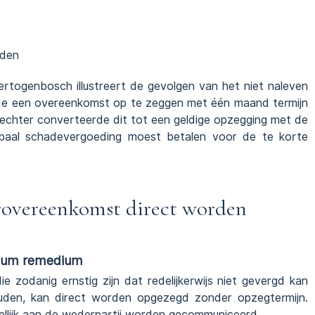
nden
ertogenbosch illustreert de gevolgen van het niet naleven
erde een overeenkomst op te zeggen met één maand termijn
 rechter converteerde dit tot een geldige opzegging met de
ipaal schadevergoeding moest betalen voor de te korte
overeenkomst direct worden
timum remedium
zodanig ernstig zijn dat redelijkerwijs niet gevergd kan
den, kan direct worden opgezegd zonder opzegtermijn.
llijk aan de wederpartij worden gecommuniceerd.