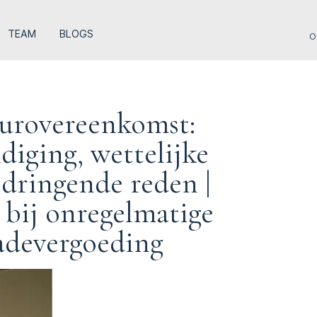
TEAM
BLOGS
O
uurovereenkomst:
diging, wettelijke
dringende reden |
 bij onregelmatige
adevergoeding