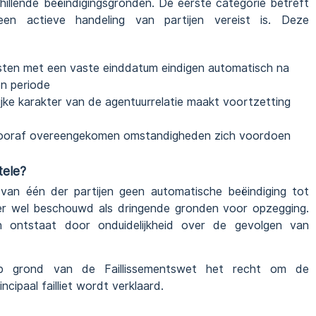
illende beëindigingsgronden. De eerste categorie betreft
een actieve handeling van partijen vereist is. Deze
ten met een vaste einddatum eindigen automatisch na
n periode
ijke karakter van de agentuurrelatie maakt voortzetting
ooraf overeengekomen omstandigheden zich voordoen
tele?
e van één der partijen geen automatische beëindiging tot
er wel beschouwd als dringende gronden voor opzegging.
n ontstaat door onduidelijkheid over de gevolgen van
p grond van de Faillissementswet het recht om de
cipaal failliet wordt verklaard.