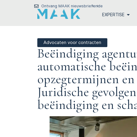
Ontvang MAAK nieuwsbrief
en
de
EXPERTISE
Advocaten voor contracten
Beëindiging agent
automatische beëin
opzegtermijnen en 
Juridische gevolgen
beëindiging en sch