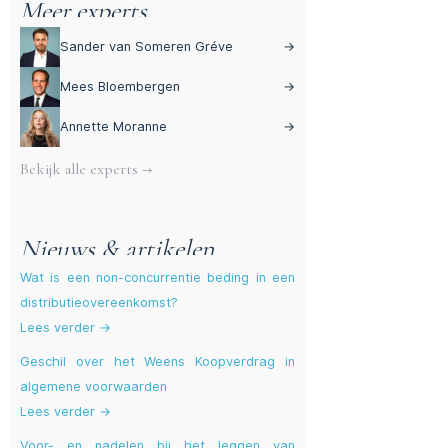
Meer experts
Sander van Someren Gréve
→
Mees Bloembergen
→
Annette Moranne
→
Bekijk alle experts →
Nieuws & artikelen
Wat is een non-concurrentie beding in een
distributieovereenkomst?
Lees verder →
Geschil over het Weens Koopverdrag in
algemene voorwaarden
Lees verder →
Voor- en nadelen bij het leggen van