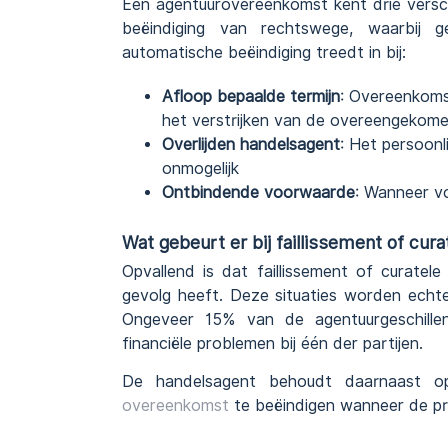
Een agentuurovereenkomst kent drie versch
beëindiging van rechtswege, waarbij g
automatische beëindiging treedt in bij:
Afloop bepaalde termijn
: Overeenkoms
het verstrijken van de overeengekome
Overlijden handelsagent
: Het persoonl
onmogelijk
Ontbindende voorwaarde
: Wanneer v
Wat gebeurt er bij faillissement of cura
Opvallend is dat faillissement of curatel
gevolg heeft. Deze situaties worden echt
Ongeveer 15% van de agentuurgeschille
financiële problemen bij één der partijen.
De handelsagent behoudt daarnaast o
overeenkomst
te beëindigen wanneer de prin