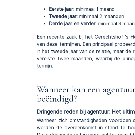
Eerste jaar
: minimaal 1 maand
Tweede jaar
: minimaal 2 maanden
Derde jaar en verder
: minimaal 3 maa
Een recente zaak bij het Gerechtshof ‘s-H
van deze termijnen. Een principaal probe
in het tweede jaar van de relatie, maar de
vereiste twee maanden, waarbij de princ
termijn.
Wanneer kan een agentuur
beëindigd?
Dringende reden bij agentuur: Het ul
Wanneer zich omstandigheden voordoen die 
worden de overeenkomst in stand te hou
Deze dringende reden moet echter onmidde