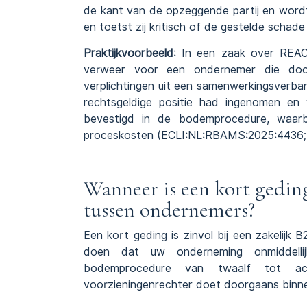
de kant van de opzeggende partij en word
en toetst zij kritisch of de gestelde schad
Praktijkvoorbeeld
: In een zaak over REA
verweer voor een ondernemer die do
verplichtingen uit een samenwerkingsverb
rechtsgeldige positie had ingenomen en 
bevestigd in de
bodemprocedure
, waarb
proceskosten (
ECLI:NL:RBAMS:2025:4436
Wanneer is een kort geding 
tussen ondernemers?
Een
kort geding
is zinvol bij een zakelijk 
doen dat uw onderneming onmiddell
bodemprocedure van twaalf tot ac
voorzieningenrechter doet doorgaans binne