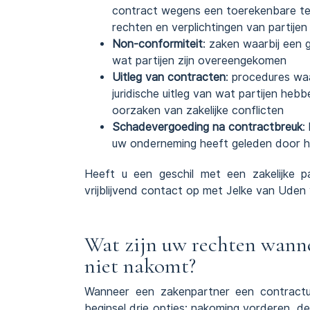
contract wegens een toerekenbare te
rechten en verplichtingen van partijen
Non-conformiteit
: zaken waarbij een 
wat partijen zijn overeengekomen
Uitleg van
contracten
: procedures waa
juridische uitleg van wat partijen he
oorzaken van zakelijke conflicten
Schadevergoeding na contractbreuk
:
uw onderneming heeft geleden door he
Heeft u een geschil met een zakelijke 
vrijblijvend contact op met Jelke van Uden
Wat zijn uw rechten wanne
niet nakomt?
Wanneer een zakenpartner een contractue
beginsel drie opties:
nakoming vorderen
, d