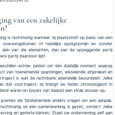
MS:2023:2475
).
ing van een zakelijke
an?
ing is rechtmatig wanneer zij plaatsvindt op basis van een
e overeengekomen of redelijke opzegtermijn en zonder
 één van die elementen, dan kan de opzeggende partij
re partij daardoor lijdt.
sgeschillen echter zelden om één duidelijk moment waarop
raject van toenemende spanningen, wisselende afspraken en
rtraject is wat de rechtbank uiteindelijk beoordeelt. Jelke
n dat voortraject: zij brengt de feiten chronologisch in
indend waren en bouwt van daaruit een strak dossier op.
e posities die fundamenteel anders vragen om een aanpak.
echtmatig uit een samenwerking is gezet, vordert Jelke
rving en gemiste kansen. Staat uw onderneming zelf aan