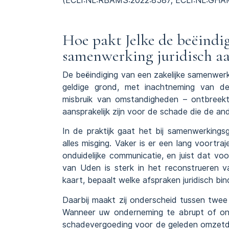
(
ECLI:NL:RBAMS:2022:8587
;
ECLI:NL:GHA
Hoe pakt Jelke de beëindig
samenwerking juridisch a
De beëindiging van een zakelijke samenwerk
geldige grond, met inachtneming van d
misbruik van omstandigheden
– ontbreekt
aansprakelijk zijn voor de schade die de ande
In de praktijk gaat het bij samenwerking
alles misging. Vaker is er een lang voort
onduidelijke communicatie, en juist dat voo
van Uden is sterk in het reconstrueren va
kaart, bepaalt welke afspraken juridisch b
Daarbij maakt zij onderscheid tussen twe
Wanneer uw onderneming te abrupt of onr
schadevergoeding voor de geleden omzetde