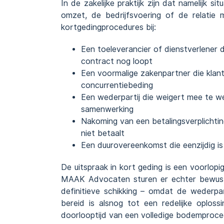
In de zakelijke praktijk zijn dat namelijk s
omzet, de bedrijfsvoering of de relatie 
kortgedingprocedures bij:
Een toeleverancier of dienstverlener d
contract nog loopt
Een voormalige zakenpartner die klan
concurrentiebeding
Een wederpartij die weigert mee te w
samenwerking
Nakoming van een betalingsverplichting
niet betaalt
Een
duurovereenkomst
die eenzijdig 
De uitspraak in kort geding is een
voorlopi
MAAK Advocaten sturen er echter bewust
definitieve schikking – omdat de wederpar
bereid is alsnog tot een redelijke oplos
doorlooptijd van een volledige bodemproce