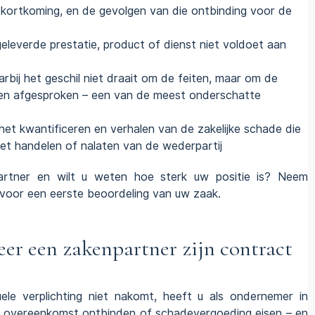
kortkoming, en de gevolgen van die ontbinding voor de
geleverde prestatie, product of dienst niet voldoet aan
rbij het geschil niet draait om de feiten, maar om de
bben afgesproken – een van de meest onderschatte
 het kwantificeren en verhalen van de zakelijke schade die
t handelen of nalaten van de wederpartij
partner en wilt u weten hoe sterk uw positie is?
Neem
voor een eerste beoordeling van uw zaak.
er een zakenpartner zijn contract
le verplichting niet nakomt, heeft u als ondernemer in
e
overeenkomst
ontbinden of schadevergoeding eisen – en