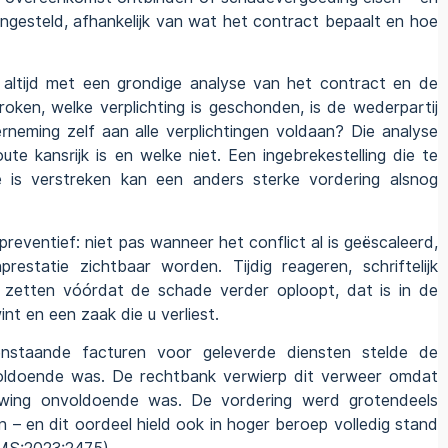
 ingesteld, afhankelijk van wat het contract bepaalt en hoe
 altijd met een grondige analyse van het contract en de
roken, welke verplichting is geschonden, is de wederpartij
rneming zelf aan alle verplichtingen voldaan? Die analyse
oute kansrijk is en welke niet. Een ingebrekestelling die te
ie is verstreken kan een anders sterke vordering alsnog
preventief: niet pas wanneer het conflict al is geëscaleerd,
statie zichtbaar worden. Tijdig reageren, schriftelijk
en zetten vóórdat de schade verder oploopt, dat is in de
int en een zaak die u verliest.
nstaande facturen voor geleverde diensten stelde de
voldoende was. De rechtbank verwierp dit verweer omdat
uwing onvoldoende was. De vordering werd grotendeels
 – en dit oordeel hield ook in
hoger beroep
volledig stand