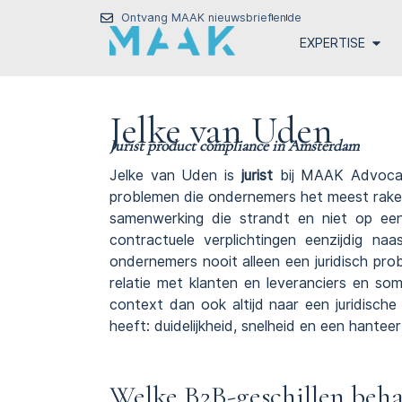
Ontvang MAAK nieuwsbrief
en
de
EXPERTISE
Jelke van Uden
Jurist product compliance in Amsterdam
Jelke van Uden is
jurist
bij
MAAK Advoca
problemen die ondernemers het meest raken:
samenwerking die strandt en niet op een
contractuele verplichtingen eenzijdig naa
ondernemers nooit alleen een juridisch pro
relatie met klanten en leveranciers en soms
context dan ook altijd naar een juridische 
heeft: duidelijkheid, snelheid en een hanteer
Welke B2B-geschillen beha