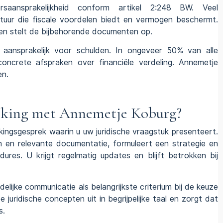
dersaansprakelijkheid conform artikel 2:248 BW. Veel
tuur die fiscale voordelen biedt en vermogen beschermt.
en stelt de bijbehorende documenten op.
k aansprakelijk voor schulden. In ongeveer 50% van alle
oncrete afspraken over financiële verdeling. Annemetje
en.
rking met Annemetje Koburg?
ngsgesprek waarin u uw juridische vraagstuk presenteert.
n en relevante documentatie, formuleert een strategie en
ures. U krijgt regelmatig updates en blijft betrokken bij
ijke communicatie als belangrijkste criterium bij de keuze
uridische concepten uit in begrijpelijke taal en zorgt dat
s.