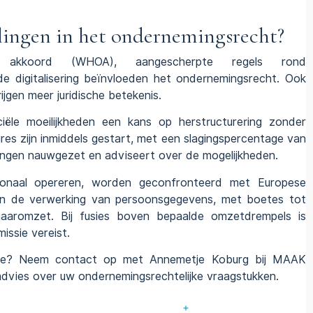
lingen in het ondernemingsrecht?
 akkoord
(WHOA), aangescherpte regels rond
de digitalisering beïnvloeden het ondernemingsrecht. Ook
jgen meer juridische betekenis.
ële moeilijkheden een kans op herstructurering zonder
es zijn inmiddels gestart, met een slagingspercentage van
ingen nauwgezet en adviseert over de mogelijkheden.
tionaal opereren, worden geconfronteerd met Europese
aan de verwerking van persoonsgegevens, met boetes tot
aaromzet. Bij fusies boven bepaalde omzetdrempels is
ssie vereist.
sitie? Neem contact op met Annemetje Koburg bij MAAK
advies over uw ondernemingsrechtelijke vraagstukken.