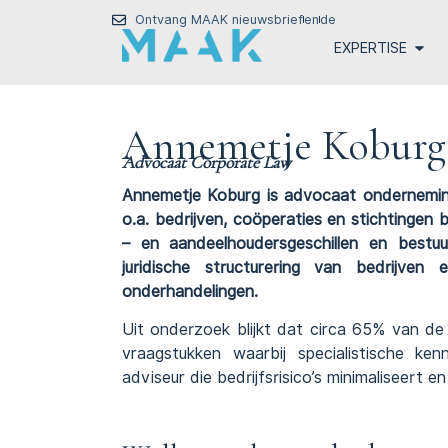
Ontvang MAAK nieuwsbrief
en
de
EXPERTISE
Annemetje Koburg
Advocaat Corporate Law
Annemetje Koburg is advocaat ondernemi
o.a. bedrijven, coöperaties en stichtingen 
– en aandeelhoudersgeschillen en bestuur
juridische structurering van bedrijven
onderhandelingen.
Uit onderzoek blijkt dat circa 65% van de
vraagstukken waarbij specialistische ken
adviseur die bedrijfsrisico’s minimaliseert e