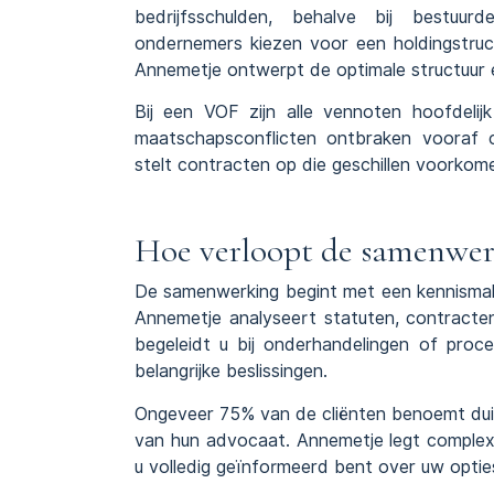
bedrijfsschulden, behalve bij bestuur
ondernemers kiezen voor een holdingstruc
Annemetje ontwerpt de optimale structuur 
Bij een VOF zijn alle vennoten hoofdelij
maatschapsconflicten ontbraken vooraf c
stelt contracten op die geschillen voorkom
Hoe verloopt de samenwe
De samenwerking begint met een kennismaki
Annemetje analyseert statuten, contracte
begeleidt u bij onderhandelingen of proced
belangrijke beslissingen.
Ongeveer 75% van de cliënten benoemt duidel
van hun advocaat. Annemetje legt complexe j
u volledig geïnformeerd bent over uw optie