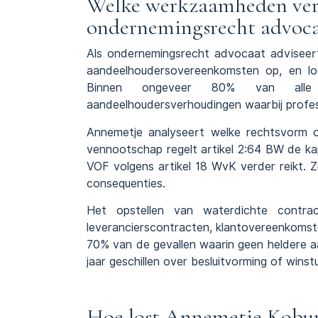
Welke werkzaamheden ver
ondernemingsrecht advoca
Als
ondernemingsrecht advocaat
adviseer
aandeelhoudersovereenkomsten op, en l
Binnen ongeveer 80% van alle B.
aandeelhoudersverhoudingen waarbij professi
Annemetje analyseert welke rechtsvorm opt
vennootschap regelt artikel 2:64 BW de kapit
VOF volgens artikel 18 WvK verder reikt. Zi
consequenties.
Het opstellen van waterdichte contrac
leverancierscontracten, klantovereenkomsten
70% van de gevallen waarin geen heldere
a
jaar geschillen over besluitvorming of winstu
Hoe lost Annemetje Koburg