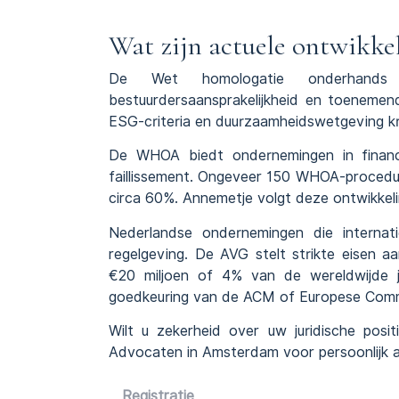
Wat zijn actuele ontwikke
De
Wet homologatie onderhands
bestuurdersaansprakelijkheid en toenemen
ESG-criteria en duurzaamheidswetgeving kri
De WHOA biedt ondernemingen in financi
faillissement. Ongeveer 150 WHOA-procedur
circa 60%. Annemetje volgt deze ontwikkel
Nederlandse ondernemingen die interna
regelgeving. De AVG stelt strikte eisen 
€20 miljoen of 4% van de wereldwijde j
goedkeuring van de ACM of Europese Commi
Wilt u zekerheid over uw juridische po
Advocaten in
Amsterdam
voor persoonlijk 
Registratie