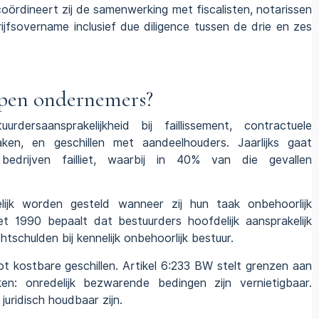
oördineert zij de samenwerking met fiscalisten, notarissen
jfsovername inclusief due diligence tussen de drie en zes
lopen ondernemers?
rdersaansprakelijkheid bij faillissement, contractuele
praken, en
geschillen met aandeelhouders
. Jaarlijks gaat
edrijven failliet, waarbij in 40% van die gevallen
elijk worden gesteld wanneer zij hun taak onbehoorlijk
et 1990 bepaalt dat bestuurders hoofdelijk aansprakelijk
tschulden bij kennelijk onbehoorlijk bestuur.
ot kostbare geschillen. Artikel 6:233 BW stelt grenzen aan
n: onredelijk bezwarende bedingen zijn vernietigbaar.
ridisch houdbaar zijn.