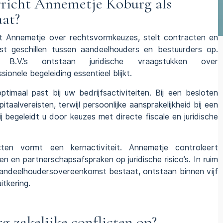
richt Annemetje Koburg als
at?
t Annemetje over rechtsvormkeuzes, stelt
contracten
en
ost
geschillen
tussen aandeelhouders en bestuurders op.
V.’s ontstaan juridische vraagstukken over
onele begeleiding essentieel blijkt.
imaal past bij uw bedrijfsactiviteiten. Bij een besloten
aalvereisten, terwijl persoonlijke aansprakelijkheid bij een
j begeleidt u door keuzes met directe fiscale en juridische
ten vormt een kernactiviteit. Annemetje controleert
 en partnerschapsafspraken op juridische risico’s. In ruim
andeelhoudersovereenkomst
bestaat, ontstaan binnen vijf
itkering.
 zakelijke conflicten op?