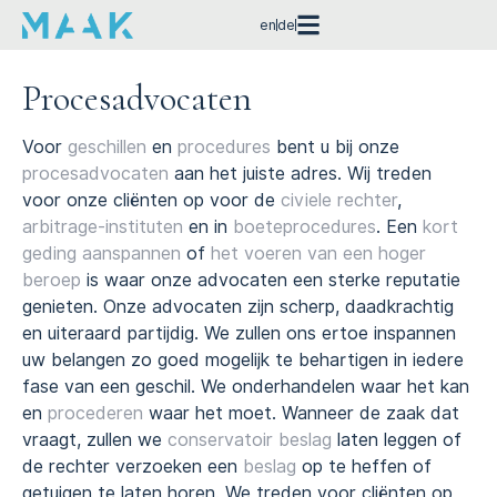
en
de
Procesadvocaten
Voor
geschillen
en
procedures
bent u bij onze
procesadvocaten
aan het juiste adres. Wij treden
voor onze cliënten op voor de
civiele rechter
,
arbitrage-instituten
en in
boeteprocedures
. Een
kort
geding aanspannen
of
het voeren van een hoger
beroep
is waar onze advocaten een sterke reputatie
genieten. Onze advocaten zijn scherp, daadkrachtig
en uiteraard partijdig. We zullen ons ertoe inspannen
uw belangen zo goed mogelijk te behartigen in iedere
fase van een geschil. We onderhandelen waar het kan
en
procederen
waar het moet. Wanneer de zaak dat
vraagt, zullen we
conservatoir beslag
laten leggen of
de rechter verzoeken een
beslag
op te heffen of
getuigen te laten horen. We treden voor cliënten op