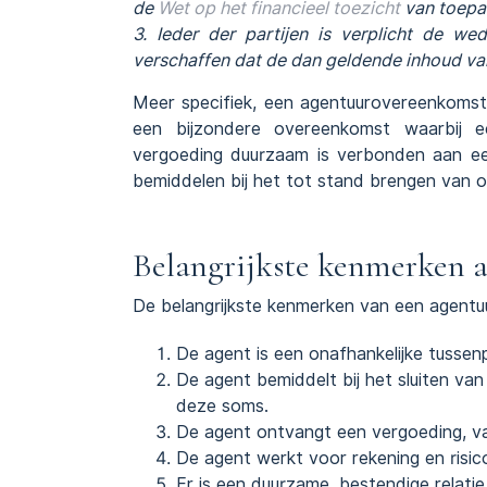
de
Wet op het financieel toezicht
van toepas
3. Ieder der partijen is verplicht de we
verschaffen dat de dan geldende inhoud v
Meer specifiek, een agentuurovereenkoms
een bijzondere overeenkomst waarbij e
vergoeding duurzaam is verbonden aan een
bemiddelen bij het tot stand brengen van 
Belangrijkste kenmerken 
De belangrijkste kenmerken van een agentu
De agent is een onafhankelijke tusse
De agent bemiddelt bij het sluiten v
deze soms.
De agent ontvangt een vergoeding, v
De agent werkt voor rekening en risico
Er is een duurzame, bestendige relati