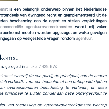
omst
is een belangrijk onderwerp binnen het Nederlandse
 grotendeels van dwingend recht en geïmplementeerd uit de
ieden bescherming aan de agent en stellen verplichtingen
commerciële agentuurovereenkomsten
wordt mij vaker
overeenkomst moeten worden opgezegd, en welke gevolgen
t ingegaan op veelgestelde vragen rondom
agentuur
.
nkomst
t
is geregeld in
artikel 7:428 BW
:
nkomst
waarbij de ene partij, de principaal, aan de andere
zich verbindt, voor een bepaalde of een onbepaalde tijd en
van overeenkomsten bemiddeling te verlenen, en deze
e principaal te sluiten zonder aan deze ondergeschikt te
 niet van toepassing op agentuurovereenkomsten waarop