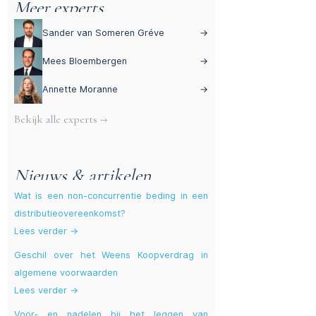
Meer experts
Sander van Someren Gréve
→
Mees Bloembergen
→
Annette Moranne
→
Bekijk alle experts →
Nieuws & artikelen
Wat is een non-concurrentie beding in een
distributieovereenkomst?
Lees verder →
Geschil over het Weens Koopverdrag in
algemene voorwaarden
Lees verder →
Voor- en nadelen bij het leggen van