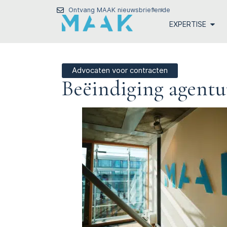
Ontvang MAAK nieuwsbrief
en
de
EXPERTISE
Advocaten voor contracten
Beëindiging agent