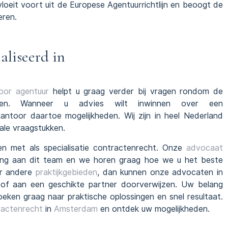
 vloeit voort uit de Europese Agentuurrichtlijn en beoogt de
eren.
liseerd in
oor agentuur
helpt u graag verder bij vragen rondom de
msten. Wanneer u advies wilt inwinnen over een
kantoor daartoe mogelijkheden. Wij zijn in heel Nederland
nale vraagstukken.
 met als specialisatie contractenrecht. Onze
advocaat
ing aan dit team en we horen graag hoe we u het beste
ar andere
praktijkgebieden
, dan kunnen onze advocaten in
of aan een geschikte partner doorverwijzen. Uw belang
oeken graag naar praktische oplossingen en snel resultaat.
tractenrecht
in
Amsterdam
en ontdek uw mogelijkheden.