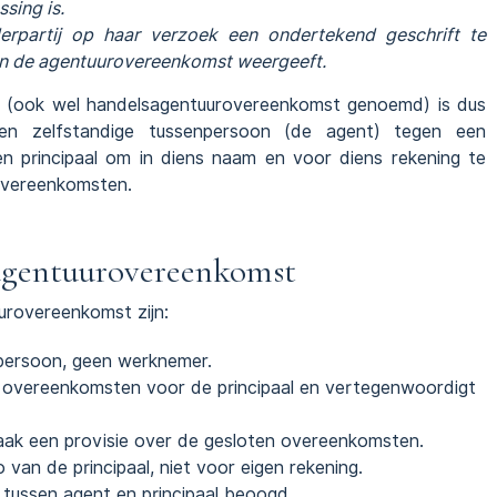
sing is.
derpartij op haar verzoek een ondertekend geschrift te
an de agentuurovereenkomst weergeeft.
t (ook wel handelsagentuurovereenkomst genoemd) is dus
en zelfstandige tussenpersoon (de agent) tegen een
 principaal om in diens naam en voor diens rekening te
overeenkomsten.
agentuurovereenkomst
urovereenkomst zijn:
npersoon, geen werknemer.
an overeenkomsten voor de principaal en vertegenwoordigt
aak een provisie over de gesloten overeenkomsten.
 van de principaal, niet voor eigen rekening.
e tussen agent en principaal beoogd.