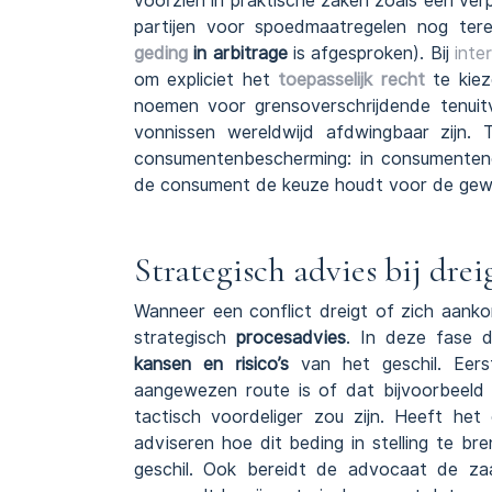
voorzien in praktische zaken zoals een verp
partijen voor spoedmaatregelen nog tere
geding
in arbitrage
is afgesproken). Bij
inte
om expliciet het
toepasselijk recht
te kiez
noemen voor grensoverschrijdende tenuitv
vonnissen wereldwijd afdwingbaar zijn.
consumentenbescherming: in consumentenco
de consument de keuze houdt voor de gewo
Strategisch advies bij drei
Wanneer een conflict dreigt of zich aanko
strategisch
procesadvies
. In deze fase 
kansen en risico’s
van het geschil. Eers
aangewezen route is of dat bijvoorbeeld
tactisch voordeliger zou zijn. Heeft het
adviseren hoe dit beding in stelling te br
geschil. Ook bereidt de advocaat de zaa