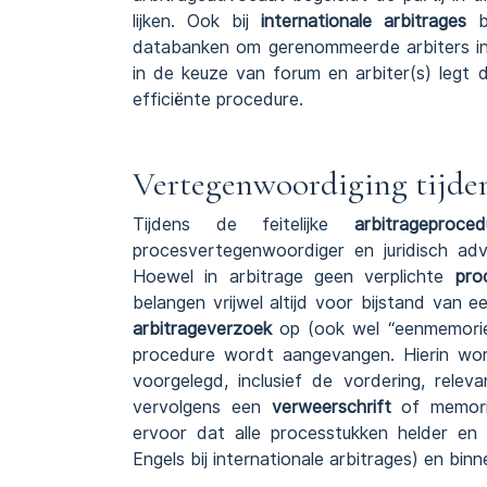
lijken. Ook bij
internationale arbitrages
be
databanken om gerenommeerde arbiters in h
in de keuze van forum en arbiter(s) legt
efficiënte procedure.
Vertegenwoordiging tijden
Tijdens de feitelijke
arbitrageproced
procesvertegenwoordiger en juridisch adv
Hoewel in arbitrage geen verplichte
pro
belangen vrijwel altijd voor bijstand van e
arbitrageverzoek
op (ook wel “eenmemorie
procedure wordt aangevangen. Hierin word
voorgelegd, inclusief de vordering, relev
vervolgens een
verweerschrift
of memorie
ervoor dat alle processtukken helder en 
Engels bij internationale arbitrages) en binn