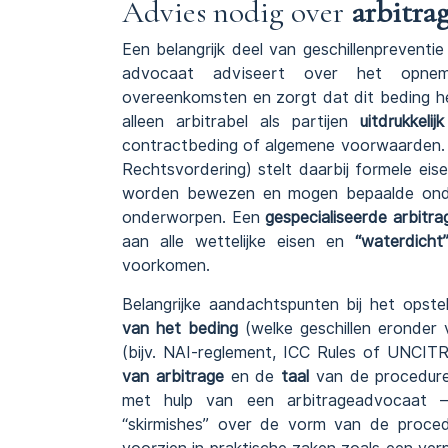
Advies nodig over
arbitra
Een belangrijk deel van geschillenpreventie
advocaat adviseert over het op
overeenkomsten en zorgt dat dit beding hel
alleen arbitrabel als partijen
uitdrukkeli
contractbeding of algemene voorwaarden. 
Rechtsvordering) stelt daarbij formele eis
worden bewezen en mogen bepaalde onder
onderworpen. Een
gespecialiseerde arbitr
aan alle wettelijke eisen en
“waterdicht
voorkomen.
Belangrijke aandachtspunten bij het opste
van het beding
(welke geschillen eronder 
(bijv. NAI-reglement, ICC Rules of UNCITR
van arbitrage
en de
taal
van de procedure.
met hulp van een arbitrageadvocaat – 
“skirmishes” over de vorm van de proced