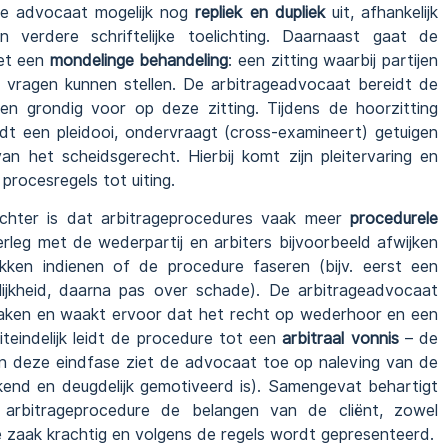
 de advocaat mogelijk nog
repliek en dupliek
uit, afhankelijk
verdere schriftelijke toelichting. Daarnaast gaat de
met een
mondelinge behandeling
: een zitting waarbij partijen
s vragen kunnen stellen. De arbitrageadvocaat bereidt de
gen grondig voor op deze zitting. Tijdens de hoorzitting
dt een pleidooi, ondervraagt (cross-examineert) getuigen
 het scheidsgerecht. Hierbij komt zijn pleitervaring en
procesregels tot uiting.
echter is dat arbitrageprocedures vaak meer
procedurele
leg met de wederpartij en arbiters bijvoorbeeld afwijken
ukken indienen of de procedure faseren (bijv. eerst een
ijkheid, daarna pas over schade). De arbitrageadvocaat
raken en waakt ervoor dat het recht op wederhoor en een
iteindelijk leidt de procedure tot een
arbitraal vonnis
– de
 in deze eindfase ziet de advocaat toe op naleving van de
ekend en deugdelijk gemotiveerd is). Samengevat behartigt
 arbitrageprocedure de belangen van de cliënt, zowel
 de zaak krachtig en volgens de regels wordt gepresenteerd.