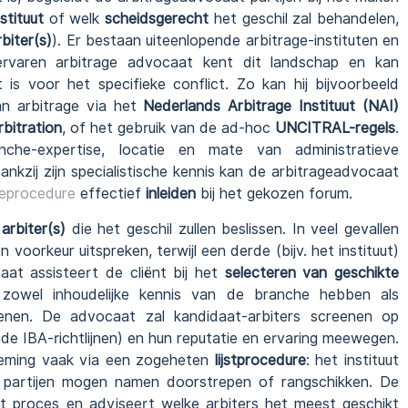
stituut
of welk
scheidsgerecht
het geschil zal behandelen,
biter(s)
). Er bestaan uiteenlopende arbitrage-instituten en
ervaren arbitrage advocaat kent dit landschap en kan
is voor het specifieke conflict. Zo kan hij bijvoorbeeld
an arbitrage via het
Nederlands Arbitrage Instituut (NAI)
bitration
, of het gebruik van de ad-hoc
UNCITRAL-regels
.
nche-expertise, locatie en mate van administratieve
nkzij zijn specialistische kennis kan de arbitrageadvocaat
geprocedure
effectief
inleiden
bij het gekozen forum.
e
arbiter(s)
die het geschil zullen beslissen. In veel gevallen
voorkeur uitspreken, terwijl een derde (bijv. het instituut)
aat assisteert de cliënt bij het
selecteren van geschikte
zowel inhoudelijke kennis van de branche hebben als
kenen. De advocaat zal kandidaat-arbiters screenen op
 de IBA-richtlijnen) en hun reputatie en ervaring meewegen.
noeming vaak via een zogeheten
lijstprocedure
: het instituut
en partijen mogen namen doorstrepen of rangschikken. De
dit proces en adviseert welke arbiters het meest geschikt