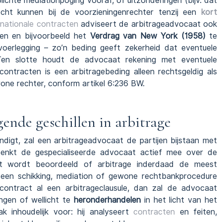
lichte mediationpoging vooraf, of uitzonderingen (bijv. dat
cht kunnen bij de voorzieningenrechter tenzij een
kort
rnationale contracten
adviseert de arbitrageadvocaat ook
en en bijvoorbeeld het
Verdrag van New York (1958)
te
oerlegging – zo’n beding geeft zekerheid dat eventuele
 Ten slotte houdt de advocaat rekening met eventuele
ntracten is een arbitragebeding alleen rechtsgeldig als
ne rechter, conform artikel 6:236 BW.
gende geschillen in arbitrage
ndigt, zal een arbitrageadvocaat de partijen bijstaan met
denkt de gespecialiseerde advocaat actief mee over de
t wordt beoordeeld of arbitrage inderdaad de meest
 een schikking, mediation of gewone rechtbankprocedure
 contract al een arbitrageclausule, dan zal de advocaat
engen of wellicht te
heronderhandelen
in het licht van het
k inhoudelijk voor: hij analyseert
contracten
en feiten,