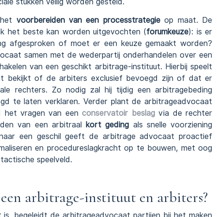
iale stukken veilig worden gesteld.
 het
voorbereiden van een processtrategie
op maat. De
aak het beste kan worden uitgevochten (
forumkeuze
): is er
eling afgesproken of moet er een keuze gemaakt worden?
dvocaat samen met de wederpartij onderhandelen over een
kelen van een geschikt arbitrage-instituut. Hierbij speelt
 bekijkt of de arbiters exclusief bevoegd zijn of dat er
ale rechters. Zo nodig zal hij tijdig een arbitragebeding
 te laten verklaren. Verder plant de arbitrageadvocaat
ld het vragen van een
conservatoir beslag
via de rechter
iden van een arbitraal
kort geding
als snelle voorziening
naar een geschil geeft de arbitrage advocaat proactief
timaliseren en procedureslagkracht op te bouwen, met oog
 tactische speelveld.
een arbitrage-instituut en arbiters?
it is, begeleidt de arbitrageadvocaat partijen bij het maken