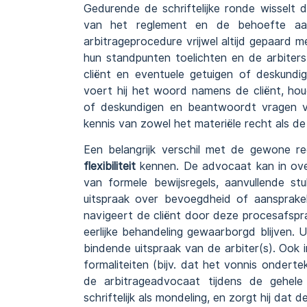
Gedurende de schriftelijke ronde wisselt
van het reglement en de behoefte aan 
arbitrageprocedure vrijwel altijd gepaard 
hun standpunten toelichten en de arbiter
cliënt en eventuele getuigen of deskundi
voert hij het woord namens de cliënt, hou
of deskundigen en beantwoordt vragen van
kennis van zowel het materiële recht als de 
Een belangrijk verschil met de gewone r
flexibiliteit
kennen. De advocaat kan in over
van formele bewijsregels, aanvullende st
uitspraak over bevoegdheid of aansprakel
navigeert de cliënt door deze procesafsp
eerlijke behandeling gewaarborgd blijven. U
bindende uitspraak van de arbiter(s). Ook
formaliteiten (bijv. dat het vonnis ondert
de arbitrageadvocaat tijdens de gehele
schriftelijk als mondeling, en zorgt hij dat