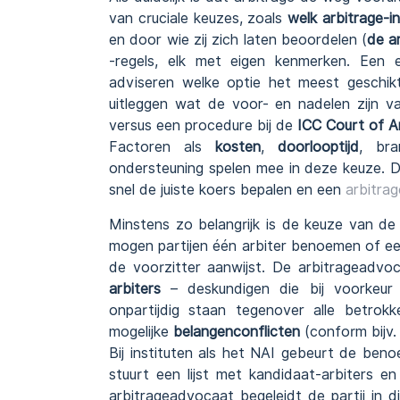
van cruciale keuzes, zoals
welk arbitrage-in
en door wie zij zich laten beoordelen (
de ar
-regels, elk met eigen kenmerken. Een 
adviseren welke optie het meest geschikt 
uitleggen wat de voor- en nadelen zijn v
versus een procedure bij de
ICC Court of Ar
Factoren als
kosten
,
doorlooptijd
, bra
ondersteuning spelen mee in deze keuze. Da
snel de juiste koers bepalen en een
arbitra
Minstens zo belangrijk is de keuze van d
mogen partijen één arbiter benoemen of een 
de voorzitter aanwijst. De arbitrageadvoc
arbiters
– deskundigen die bij voorkeur 
onpartijdig staan tegenover alle betrok
mogelijke
belangenconflicten
(conform bijv.
Bij instituten als het NAI gebeurt de be
stuurt een lijst met kandidaat-arbiters 
arbitrageadvocaat begeleidt de partij in 