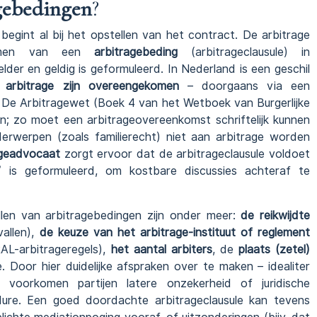
gebedingen
?
 begint al bij het opstellen van het contract. De arbitrage
nemen van een
arbitragebeding
(arbitrageclausule) in
der en geldig is geformuleerd. In Nederland is een geschil
jk arbitrage zijn overeengekomen
– doorgaans via een
De Arbitragewet (Boek 4 van het Wetboek van Burgerlijke
en; zo moet een arbitrageovereenkomst schriftelijk kunnen
werpen (zoals familierecht) niet aan arbitrage worden
ageadvocaat
zorgt ervoor dat de arbitrageclausule voldoet
”
is geformuleerd, om kostbare discussies achteraf te
llen van arbitragebedingen zijn onder meer:
de reikwijdte
vallen),
de keuze van het arbitrage-instituut of reglement
AL-arbitrageregels),
het aantal arbiters
, de
plaats (zetel)
 Door hier duidelijke afspraken over te maken – idealiter
voorkomen partijen latere onzekerheid of juridische
ure. Een goed doordachte arbitrageclausule kan tevens