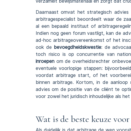
verzamelt bewijsmateriaal en zorgt dat cruc
Daarnaast omvat het strategisch advies
arbitragespecialist beoordeelt waar de z
al een bepaald instituut of arbitragereg
Indien nog geen forum vastligt, kan de a
ad-hoc arbitrageovereenkomst of het inscha
ook de
bevoegdheidskwestie
: de advocaat
toch risico is op concurrentie van nation
inroepen
om de overheidsrechter onbevoegd
eventuele voorlopige stappen: bijvoorbee
voordat arbitrage start, of het voorbere
binnen arbitrage. Kortom, in de aanloop 
advies om de positie van de cliënt te op
voor zowel het juridisch inhoudelijke als het
Wat is de beste keuze voor 
Als duidelijk is dat arbitrage de weg vooru