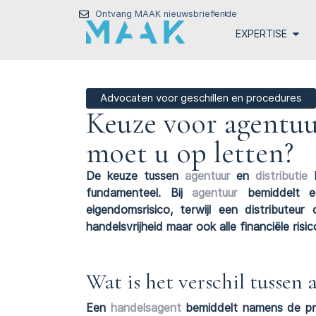
Ontvang MAAK nieuwsbrief
en
de
EXPERTISE
Advocaten voor geschillen en procedures
Keuze voor agentuur
moet u op letten?
De keuze tussen
agentuur
en
distributie
b
fundamenteel. Bij
agentuur
bemiddelt e
eigendomsrisico, terwijl een distribute
handelsvrijheid maar ook alle financiële risico
Wat is het verschil tussen 
Een
handelsagent
bemiddelt namens de pri