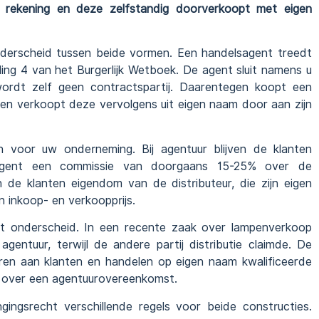
n rekening en deze zelfstandig doorverkoopt met eigen
erscheid tussen beide vormen. Een handelsagent treedt
ing 4 van het Burgerlijk Wetboek. De agent sluit namens u
ordt zelf geen contractspartij. Daarentegen koopt een
n en verkoopt deze vervolgens uit eigen naam door aan zijn
n voor uw onderneming. Bij agentuur blijven de klanten
 agent een commissie van doorgaans 15-25% over de
n de klanten eigendom van de distributeur, die zijn eigen
n inkoop- en verkoopprijs.
it onderscheid. In een recente zaak over lampenverkoop
gentuur, terwijl de andere partij distributie claimde. De
eren aan klanten en handelen op eigen naam kwalificeerde
en over een agentuurovereenkomst.
ngsrecht verschillende regels voor beide constructies.