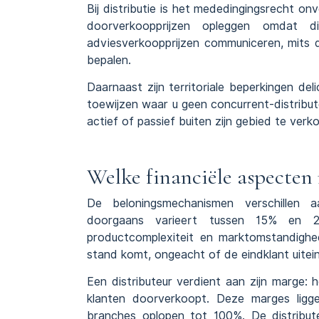
Bij distributie is het mededingingsrecht o
doorverkoopprijzen opleggen omdat dit
adviesverkoopprijzen communiceren, mits duide
bepalen.
Daarnaast zijn territoriale beperkingen de
toewijzen waar u geen concurrent-distribut
actief of passief buiten zijn gebied te ver
Welke financiële aspecten
De beloningsmechanismen verschillen a
doorgaans varieert tussen 15% en 2
productcomplexiteit en marktomstandighe
stand komt, ongeacht of de eindklant uiteind
Een distributeur verdient aan zijn marge: h
klanten doorverkoopt. Deze marges lig
branches oplopen tot 100%. De distribu