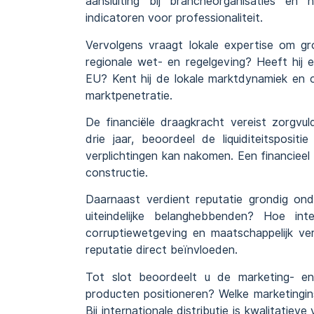
aansluiting bij brancheorganisaties en
indicatoren voor professionaliteit.
Vervolgens vraagt lokale expertise om gr
regionale wet- en regelgeving? Heeft hij 
EU? Kent hij de lokale marktdynamiek en 
marktpenetratie.
De financiële draagkracht vereist zorgvul
drie jaar, beoordeel de liquiditeitsposit
verplichtingen kan nakomen. Een financieel
constructie.
Daarnaast verdient reputatie grondig onde
uiteindelijke belanghebbenden? Hoe in
corruptiewetgeving en maatschappelijk ve
reputatie direct beïnvloeden.
Tot slot beoordeelt u de marketing- en
producten positioneren? Welke marketingin
Bij internationale distributie is kwalitatieve