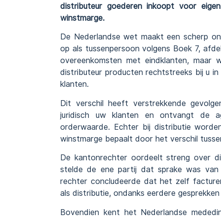
distributeur goederen inkoopt voor eige
winstmarge.
De Nederlandse wet maakt een scherp ond
op als tussenpersoon volgens Boek 7, afdel
overeenkomsten met eindklanten, maar w
distributeur producten rechtstreeks bij u i
klanten.
Dit verschil heeft verstrekkende gevolge
juridisch uw klanten en ontvangt de
orderwaarde. Echter bij distributie worde
winstmarge bepaalt door het verschil tusse
De kantonrechter oordeelt streng over d
stelde de ene partij dat sprake was van a
rechter concludeerde dat het zelf factur
als distributie, ondanks eerdere gesprekk
Bovendien kent het Nederlandse mededingi