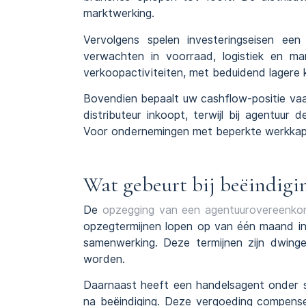
marktwerking.
Vervolgens spelen investeringseisen een 
verwachten in voorraad, logistiek en mar
verkoopactiviteiten, met beduidend lagere k
Bovendien bepaalt uw cashflow-positie vaak
distributeur inkoopt, terwijl bij agentuur
Voor ondernemingen met beperkte werkkapita
Wat gebeurt bij beëindigin
De
opzegging van een agentuurovereenko
opzegtermijnen lopen op van één maand in
samenwerking. Deze termijnen zijn dwinge
worden.
Daarnaast heeft een handelsagent onder s
na beëindiging. Deze vergoeding compensee