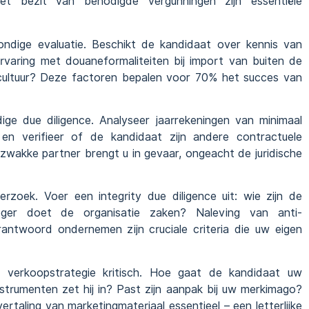
 het bezit van benodigde vergunningen zijn essentiële
ondige evaluatie. Beschikt de kandidaat over kennis van
ervaring met douaneformaliteiten bij import van buiten de
cultuur? Deze factoren bepalen voor 70% het succes van
dige due diligence. Analyseer jaarrekeningen van minimaal
ie en verifieer of de kandidaat zijn andere contractuele
 zwakke partner brengt u in gevaar, ongeacht de juridische
rzoek. Voer een integrity due diligence uit: wie zijn de
teger doet de organisatie zaken? Naleving van anti-
rantwoord ondernemen zijn cruciale criteria die uw eigen
 verkoopstrategie kritisch. Hoe gaat de kandidaat uw
strumenten zet hij in? Past zijn aanpak bij uw merkimago?
 vertaling van marketingmateriaal essentieel – een letterlijke