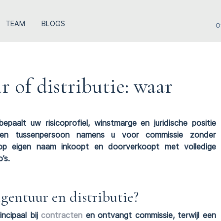
TEAM
BLOGS
O
 of distributie: waar
epaalt uw risicoprofiel, winstmarge en juridische positie
en tussenpersoon namens u voor commissie zonder
ur op eigen naam inkoopt en doorverkoopt met volledige
’s.
agentuur en distributie?
ncipaal bij
contracten
en ontvangt commissie, terwijl een