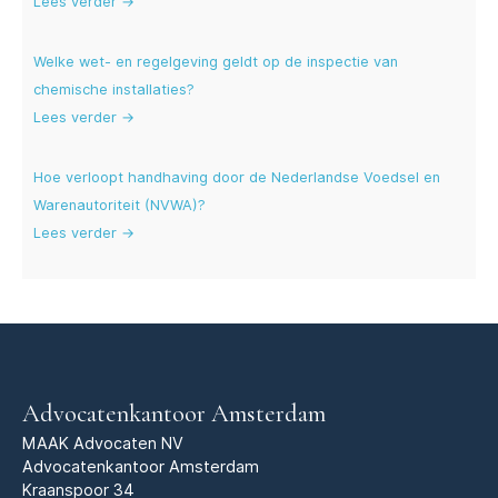
Lees verder →
Welke wet- en regelgeving geldt op de inspectie van
chemische installaties?
Lees verder →
Hoe verloopt handhaving door de Nederlandse Voedsel en
Warenautoriteit (NVWA)?
Lees verder →
Advocatenkantoor Amsterdam
MAAK Advocaten NV
Advocatenkantoor Amsterdam
Kraanspoor 34