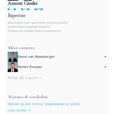
Arnout Gieske
Advocaat merkenrecht
Expertise
Advocaten voor geschillen en procedures
Intellectueel Eigendomsrecht
Product en Supply Chain Compliance
Meer experts
Ewout van Waasbergen
→
Remko Roosjen
→
Bekijk alle experts →
Nieuws & artikelen
Inbreuk op een octrooi: stappenplan en acties
Lees verder →