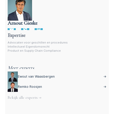
Arnout Gieske
Advocaat intellectueel eigensdomsrecht
Expertise
Advocaten voor geschillen en procedures
Intellectueel Eigendomsrecht
Product en Supply Chain Compliance
Meer experts
Ewout van Waasbergen
→
Remko Roosjen
→
Bekijk alle experts →