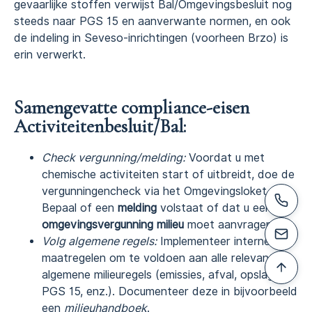
gevaarlijke stoffen verwijst Bal/Omgevingsbesluit nog
steeds naar PGS 15 en aanverwante normen, en ook
de indeling in Seveso-inrichtingen (voorheen Brzo) is
erin verwerkt.
Samengevatte compliance-eisen
Activiteitenbesluit/Bal:
Check vergunning/melding:
Voordat u met
chemische activiteiten start of uitbreidt, doe de
vergunningencheck via het Omgevingsloket.
Bepaal of een
melding
volstaat of dat u een
omgevingsvergunning milieu
moet aanvragen.
Volg algemene regels:
Implementeer interne
maatregelen om te voldoen aan alle relevante
algemene milieuregels (emissies, afval, opslag,
PGS 15, enz.). Documenteer deze in bijvoorbeeld
een
milieuhandboek
.