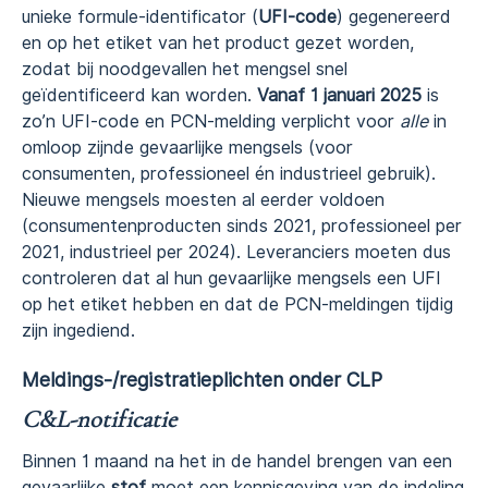
unieke formule-identificator (
UFI-code
) gegenereerd
en op het etiket van het product gezet worden,
zodat bij noodgevallen het mengsel snel
geïdentificeerd kan worden.
Vanaf 1 januari 2025
is
zo’n UFI-code en PCN-melding verplicht voor
alle
in
omloop zijnde gevaarlijke mengsels (voor
consumenten, professioneel én industrieel gebruik).
Nieuwe mengsels moesten al eerder voldoen
(consumentenproducten sinds 2021, professioneel per
2021, industrieel per 2024). Leveranciers moeten dus
controleren dat al hun gevaarlijke mengsels een UFI
op het etiket hebben en dat de PCN-meldingen tijdig
zijn ingediend.
Meldings-/registratieplichten onder CLP
C&L-notificatie
Binnen 1 maand na het in de handel brengen van een
gevaarlijke
stof
moet een kennisgeving van de indeling