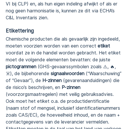
VI bij CLP) en, als hun eigen indeling afwijkt of als er
nog geen harmonisatie is, kunnen ze dit via ECHA’s
C&L Inventaris zien.
Etikettering
Chemische producten die als gevaarlijk zijn ingedeeld,
moeten voorzien worden van een correct
etiket
voordat ze in de handel worden gebracht. Het etiket
moet de volgende elementen bevatten: de juiste
pictogrammen
(GHS-gevaarssymbolen zoals ⚠️, 🔥,
☠️), de bijbehorende
signaalwoorden
(“Waarschuwing”
of “Gevaar”), de
H-zinnen
(gevarenaanduidingen) die
de risico’s beschrijven, en
P-zinnen
(voorzorgsmaatregelen) met veilig gebruiksadvies.
Ook moet het etiket o.a. de productidentificatie
(naam stof of mengsel, inclusief identificatienummers
zoals CAS/EC), de hoeveelheid inhoud, en de naam +
contactgegevens van de leverancier vermelden.
Etiketten moeten in de taal van het land van verkoop