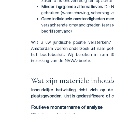
zaken of is onevenredig ten opzichte
Minder ingrijpende alternatieven
: De 
gebruiken (waarschuwing, schorsing v
Geen individuele omstandigheden m
verzachtende omstandigheden (eerste 
bedrijfsomvang)
Wilt u uw juridische positie versterke
Amsterdam voeren onderzoek uit naar poten
het boetebesluit. Wij bereiken in ruim 
intrekking van de NVWA-boete.
Wat zijn materiële inhoud
Inhoudelijke betwisting richt zich op d
plaatsgevonden, juist is geclassificeerd of 
Foutieve monstername of analyse