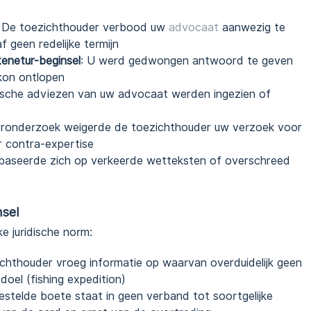
: De toezichthouder verbood uw
advocaat
aanwezig te
f geen redelijke termijn
enetur-beginsel
: U werd gedwongen antwoord te geven
 kon ontlopen
dische adviezen van uw advocaat werden ingezien of
teronderzoek weigerde de toezichthouder uw verzoek voor
 contra-expertise
aseerde zich op verkeerde wetteksten of overschreed
nsel
e juridische norm:
ichthouder vroeg informatie op waarvan overduidelijk geen
el (fishing expedition)
estelde boete staat in geen verband tot soortgelijke