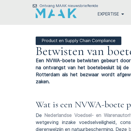
Ontvang MAAK nieuwsbrief
en
de
EXPERTISE
Product en Supply Chain Compliance
Betwisten van boe
Een NVWA-boete betwisten gebeurt door ee
na ontvangst van het boetebesluit bij d
Rotterdam als het bezwaar wordt afge
zaken.
Wat is een NVWA-boete pr
De
Nederlandse Voedsel- en Warenautorit
wetgeving inzake voedselveiligheid, co
dierenwelzijn en natuurbescherming. Deze
b