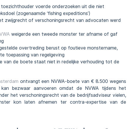
 toezichthouder voerde onderzoeken uit die niet
ksdoel (zogenaamde ‘fishing expeditions’)
et zwijgrecht of verschoningsrecht van advocaten werd
VWA
weigerde een tweede monster ter afname of gaf
ng
gestelde overtreding berust op foutieve monstername,
ste toepassing van regelgeving
e van de boete staat niet in redelijke verhouding tot de
sterdam
ontvangt een NVWA-boete van € 8.500 wegens
jf kan bezwaar aanvoeren omdat de NVWA tijdens het
nder het verschoningsrecht van de bedrijfsadviseur vielen,
ster kon laten afnemen ter contra-expertise van de