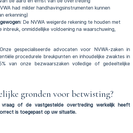
 van de aard en ernst van de overtreding
NVWA had milder handhavingsinstrumenten kunnen
an erkenning)
eegewogen
: De NVWA weigerde rekening te houden met
inbreuk, onmiddellijke voldoening na waarschuwing,
n? Onze gespecialiseerde advocaten voor NVWA-zaken in
tiële procedurele breukpunten en inhoudelijke zwaktes in
35% van onze bezwaarszaken volledige of gedeeltelijke
elijke gronden voor betwisting?
e vraag of de vastgestelde overtreding werkelijk heeft
correct is toegepast op uw situatie.