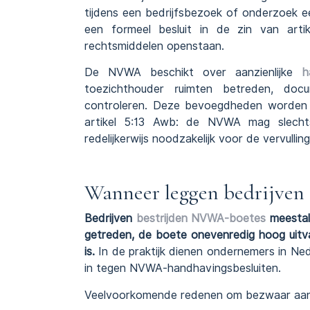
tijdens een bedrijfsbezoek of onderzoek e
een formeel besluit in de zin van art
rechtsmiddelen openstaan.
De NVWA beschikt over aanzienlijke
h
toezichthouder ruimten betreden, doc
controleren. Deze bevoegdheden worden
artikel 5:13 Awb: de NVWA mag slech
redelijkerwijs noodzakelijk voor de vervullin
Wanneer leggen bedrijven 
Bedrijven
bestrijden NVWA-boetes
meestal
getreden, de boete onevenredig hoog uitva
is.
In de praktijk dienen ondernemers in Ned
in tegen NVWA-handhavingsbesluiten.
Veelvoorkomende redenen om bezwaar aan