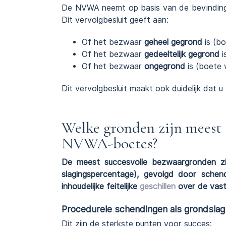
De NVWA neemt op basis van de bevindinge
Dit vervolgbesluit geeft aan:
Of het bezwaar
geheel gegrond
is (b
Of het bezwaar
gedeeltelijk gegrond
i
Of het bezwaar
ongegrond
is (boete
Dit vervolgbesluit maakt ook duidelijk dat u
Welke gronden zijn meest s
NVWA-boetes?
De meest succesvolle bezwaargronden zi
slagingspercentage), gevolgd door schen
inhoudelijke feitelijke
geschillen
over de vast
Procedurele schendingen als grondslag
Dit zijn de sterkste punten voor succes: