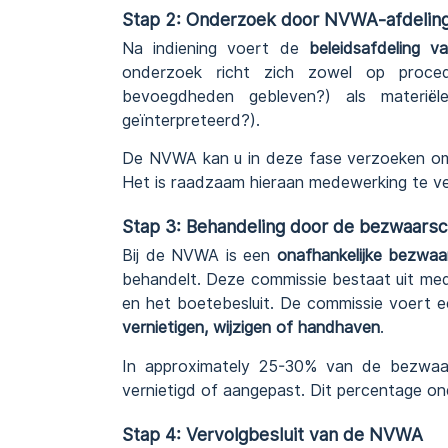
Stap 2: Onderzoek door NVWA-afdelin
Na indiening voert de
beleidsafdeling
onderzoek richt zich zowel op proced
bevoegdheden gebleven?) als materiël
geïnterpreteerd?).
De NVWA kan u in deze fase verzoeken om 
Het is raadzaam hieraan medewerking te ver
Stap 3: Behandeling door de bezwaars
Bij de NVWA is een
onafhankelijke bezwaa
behandelt. Deze commissie bestaat uit me
en het boetebesluit. De commissie voert e
vernietigen, wijzigen of handhaven
.
In approximately 25-30% van de bezwaars
vernietigd of aangepast. Dit percentage o
Stap 4: Vervolgbesluit van de NVWA