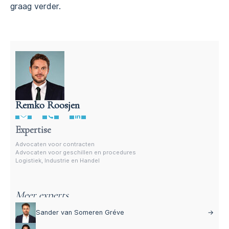
graag verder.
Remko Roosjen
Advocaat voor procedures
Expertise
Advocaten voor contracten
Advocaten voor geschillen en procedures
Logistiek, Industrie en Handel
Meer experts
Sander van Someren Gréve
→