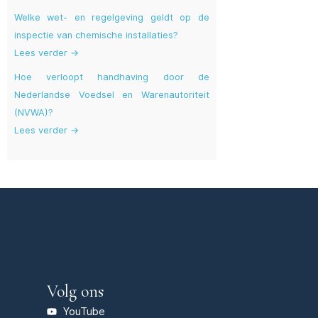
Welke wet- en regelgeving geldt op de
inspectie van chemische installaties?
Lees verder →
Hoe verloopt handhaving door de
Nederlandse Voedsel en Warenautoriteit
(NVWA)?
Lees verder →
Volg ons
YouTube