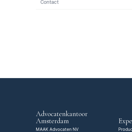
Contact
Advocatenkantoor
Amsterdam
Expe
MAAK Advocaten NV
Produc