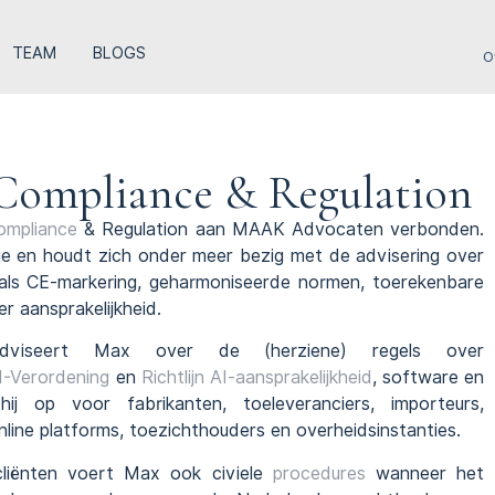
TEAM
BLOGS
O
Compliance & Regulation
ompliance
& Regulation aan MAAK Advocaten verbonden.
ie en houdt zich onder meer bezig met de advisering over
oals CE-markering, geharmoniseerde normen, toerekenbare
 aansprakelijkheid.
 adviseert Max over de (herziene) regels over
I-Verordening
en
Richtlijn AI-aansprakelijkheid
, software en
hij op voor fabrikanten, toeleveranciers, importeurs,
nline platforms, toezichthouders en overheidsinstanties.
 cliënten voert Max ook civiele
procedures
wanneer het