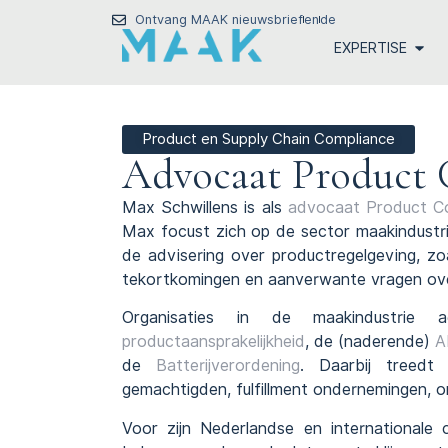
Ontvang MAAK nieuwsbrief
en
de
EXPERTISE
Product en Supply Chain Compliance
Advocaat Product 
Max Schwillens is als
advocaat Product C
Max focust zich op de sector maakindustr
de advisering over productregelgeving, z
tekortkomingen en aanverwante vragen over
Organisaties in de maakindustrie
productaansprakelijkheid
, de (naderende)
A
de
Batterijverordening
. Daarbij treedt 
gemachtigden, fulfillment ondernemingen, o
Voor zijn Nederlandse en internationale