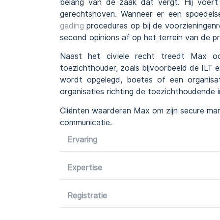
belang van de zaak dat vergt. Hij voer
gerechtshoven. Wanneer er een spoedeise
geding
procedures op bij de voorzieningen
second opinions af op het terrein van de p
Naast het civiele recht treedt Max o
toezichthouder, zoals bijvoorbeeld de ILT
wordt opgelegd, boetes of een organisat
organisaties richting de toezichthoudende i
Cliënten waarderen Max om zijn secure man
communicatie.
Ervaring
Expertise
Registratie