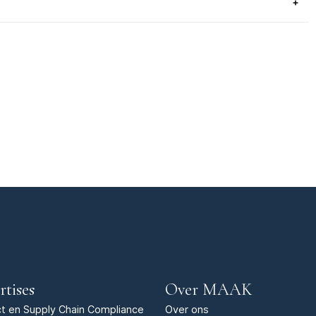
rtises
Over MAAK
t en Supply Chain Compliance
Over ons