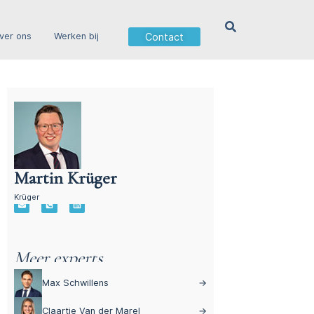
Contact
ver ons
Werken bij
Martin Krüger
Advocaat Aansprakelijkheidsrecht – Martin
Krüger
Meer experts
Max Schwillens
→
Claartje Van der Marel
→