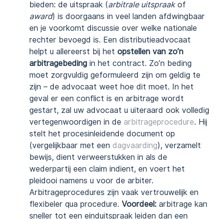
bieden: de uitspraak (
arbitrale uitspraak
of
award
) is doorgaans in veel landen afdwingbaar
en je voorkomt discussie over welke nationale
rechter bevoegd is. Een distributieadvocaat
helpt u allereerst bij het
opstellen van zo’n
arbitragebeding
in het contract. Zo’n beding
moet zorgvuldig geformuleerd zijn om geldig te
zijn – de advocaat weet hoe dit moet. In het
geval er een conflict is en arbitrage wordt
gestart, zal uw advocaat u uiteraard ook volledig
vertegenwoordigen in de
arbitrageprocedure
. Hij
stelt het procesinleidende document op
(vergelijkbaar met een
dagvaarding
), verzamelt
bewijs, dient verweerstukken in als de
wederpartij een claim indient, en voert het
pleidooi namens u voor de arbiter.
Arbitrageprocedures zijn vaak vertrouwelijk en
flexibeler qua procedure.
Voordeel:
arbitrage kan
sneller tot een einduitspraak leiden dan een