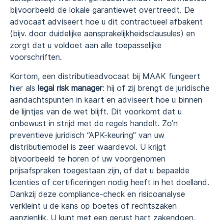
bijvoorbeeld de lokale garantiewet overtreedt. De
advocaat adviseert hoe u dit contractueel afbakent
(bijv. door duidelijke aansprakelijkheidsclausules) en
zorgt dat u voldoet aan alle toepasselijke
voorschriften.
Kortom, een distributieadvocaat bij MAAK fungeert
hier als
legal risk manager
: hij of zij brengt de juridische
aandachtspunten in kaart en adviseert hoe u binnen
de lijntjes van de wet blijft. Dit voorkomt dat u
onbewust in strijd met de regels handelt. Zo’n
preventieve juridisch “APK-keuring” van uw
distributiemodel is zeer waardevol. U krijgt
bijvoorbeeld te horen of uw voorgenomen
prijsafspraken toegestaan zijn, of dat u bepaalde
licenties of certificeringen nodig heeft in het doelland.
Dankzij deze compliance-check en risicoanalyse
verkleint u de kans op boetes of rechtszaken
aanzienlijk. U kunt met een gerust hart zakendoen,