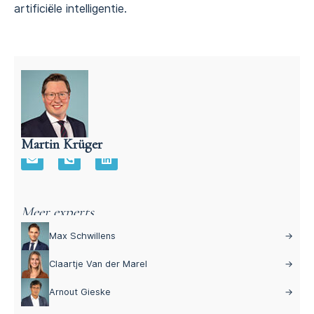
artificiële intelligentie.
Martin Krüger
Advocaat Aansprakelijkheidsrecht – Martin Krüger
Meer experts
Max Schwillens
→
Claartje Van der Marel
→
Arnout Gieske
→