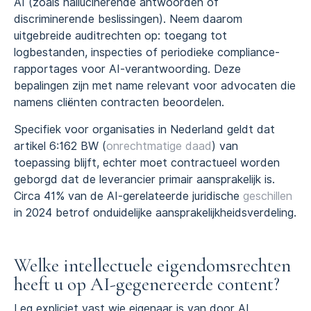
AI (zoals hallucinerende antwoorden of
discriminerende beslissingen). Neem daarom
uitgebreide auditrechten op: toegang tot
logbestanden, inspecties of periodieke compliance-
rapportages voor AI-verantwoording. Deze
bepalingen zijn met name relevant voor advocaten die
namens cliënten contracten beoordelen.
Specifiek voor organisaties in Nederland geldt dat
artikel 6:162 BW (
onrechtmatige daad
) van
toepassing blijft, echter moet contractueel worden
geborgd dat de leverancier primair aansprakelijk is.
Circa 41% van de AI-gerelateerde juridische
geschillen
in 2024 betrof onduidelijke aansprakelijkheidsverdeling.
Welke intellectuele eigendomsrechten
heeft u op AI-gegenereerde content?
Leg expliciet vast wie eigenaar is van door AI