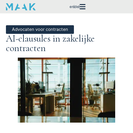
en
de
Advocaten voor contracten
AI-clausules in zakelijke
contracten