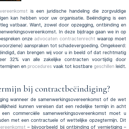
vereenkomst
is een juridische handeling die zorgvuldige
olgen kan hebben voor uw organisatie. Beëindiging is een
itleg vatbaar. Want, zowel door opzegging, ontbinding en
amenwerkingsovereenkomst. In deze bijdrage gaan we in op
 bespreken onze
advocaten contractenrecht
waarop moet
onvoorziene) aanspraken tot schadevergoeding. Omgekeerd:
digd, dan brengen wij voor u in beeld of dat rechtmatig
eer 32% van alle zakelijke contracten voortijdig door
 termijnen en
procedures
vaak tot kostbare
geschillen
leidt.
rmijn bij contractbeëindiging?
ndiging wanneer de samenwerkingsovereenkomst of de wet
billijkheid kunnen vereisen dat een redelijke termijn in acht
n een commerciële samenwerkingsovereenkomst moet u
den met een contractuele of wettelijke opzegtermijn. Dit
ereenkomst
– bijvoorbeeld bij ontbinding of vernietiging –