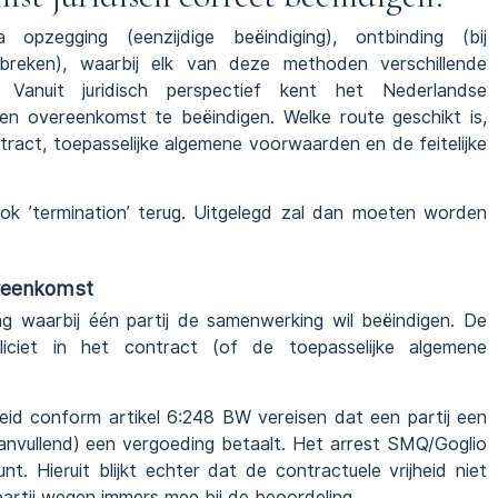
pzegging (eenzijdige beëindiging), ontbinding (bij
gebreken), waarbij elk van deze methoden verschillende
Vanuit juridisch perspectief kent het Nederlandse
n overeenkomst te beëindigen. Welke route geschikt is,
ract, toepasselijke algemene voorwaarden en de feitelijke
ook ’termination’ terug. Uitgelegd zal dan moeten worden
ereenkomst
ng waarbij één partij de samenwerking wil beëindigen. De
iciet in het contract (of de toepasselijke algemene
kheid conform artikel 6:248 BW vereisen dat een partij een
aanvullend) een vergoeding betaalt. Het arrest SMQ/Goglio
unt. Hieruit blijkt echter dat de contractuele vrijheid niet
artij wegen immers mee bij de beoordeling.