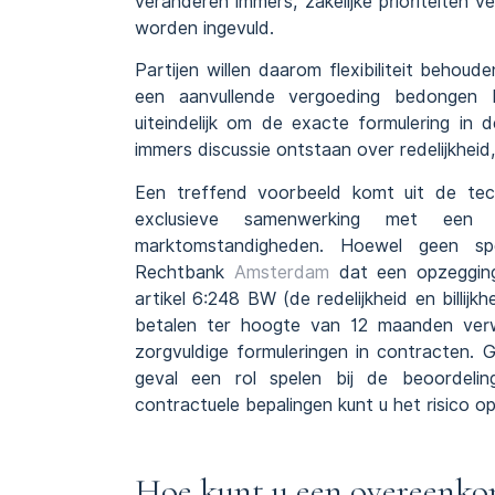
veranderen immers, zakelijke prioriteiten 
worden ingevuld.
Partijen willen daarom flexibiliteit behou
een aanvullende vergoeding bedongen bij
uiteindelijk om de exacte formulering in
immers discussie ontstaan over redelijkhei
Een treffend voorbeeld komt uit de tech
exclusieve samenwerking met een s
marktomstandigheden. Hoewel geen spe
Rechtbank
Amsterdam
dat een opzegging
artikel 6:248 BW (de redelijkheid en billi
betalen ter hoogte van 12 maanden ver
zorgvuldige formuleringen in contracten.
geval een rol spelen bij de beoordeli
contractuele bepalingen kunt u het risico 
Hoe kunt u een overeenkom