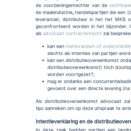
de voorzieningenrechter van de
rechtban
de maakindustrie
,
handelspartijen die een (
leverancier, distributeur in het het MKB 
geconfronteerd worden in het bijzonder. I
als
advocaat contractenrecht
zal bespreke
kan een
memorandum of understandi
slechts als intenties van partijen wo
kan een distributieovereenkomst onda
distributieovereenkomst) tóch doorl
worden voortgezet?;
mag er ondanks een concurrentiebedin
gevoerd over een directe levering (na
Als distributieovereenkomst advocaat za
tips aanreiken om op deze uitspraak te anti
Intentieverklaring en de distributieov
In deze zaak hadden partijen een langl