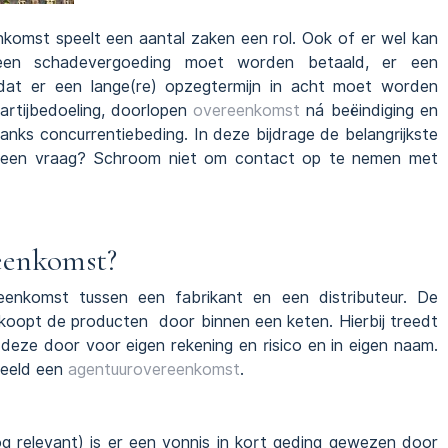
nkomst speelt een aantal zaken een rol. Ook of er wel kan
een schadevergoeding moet worden betaald, er een
at er een lange(re) opzegtermijn in acht moet worden
artijbedoeling, doorlopen
overeenkomst
ná beëindiging en
anks concurrentiebeding. In deze bijdrage de belangrijkste
u een vraag? Schroom niet om contact op te nemen met
reenkomst?
eenkomst tussen een fabrikant en een distributeur. De
erkoopt de producten door binnen een keten. Hierbij treedt
 deze door voor eigen rekening en risico en in eigen naam.
beeld een
agentuurovereenkomst
.
og relevant) is er een vonnis in kort geding gewezen door