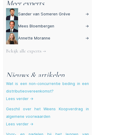
Meer experts
Sander van Someren Gréve
→
Mees Bloembergen
→
Annette Moranne
→
Bekijk alle experts →
Nieuws & artikelen
Wat is een non-concurrentie beding in een
distributieovereenkomst?
Lees verder →
Geschil over het Weens Koopverdrag in
algemene voorwaarden
Lees verder →
Voor- en nadelen bij het leggen van