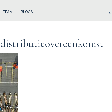
TEAM
BLOGS
O
distributie­overeenkomst