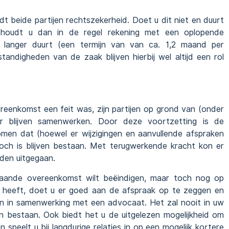
 beide partijen rechtszekerheid. Doet u dit niet en duurt
 houdt u dan in de regel rekening met een oplopende
 langer duurt (een termijn van van ca. 1,2 maand per
mstandigheden van de zaak blijven hierbij wel altijd een rol
reenkomst een feit was, zijn partijen op grond van (onder
 blijven samenwerken. Door deze voortzetting is de
omen dat (hoewel er wijzigingen en aanvullende afspraken
toch is blijven bestaan. Met terugwerkende kracht kon er
den uitgegaan.
taande overeenkomst wilt beëindigen, maar toch nog op
heeft, doet u er goed aan de afspraak op te zeggen en
en in samenwerking met een advocaat. Het zal nooit in uw
ten bestaan. Ook biedt het u de uitgelezen mogelijkheid om
peelt u bij langdurige relaties in op een mogelijk kortere