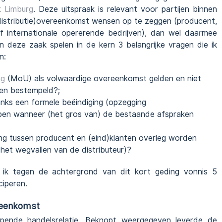
k Limburg
. Deze uitspraak is relevant voor partijen binnen
distributie)overeenkomst wensen op te zeggen (producent,
of internationale opererende bedrijven), dan wel daarmee
n deze zaak spelen in de kern 3 belangrijke vragen die ik
n:
ng
(MoU) als volwaardige overeenkomst gelden en niet
rden bestempeld?;
nks een formele beëindiging (opzegging
open wanneer (het gros van) de bestaande afspraken
g tussen producent en (eind)klanten overleg worden
 het wegvallen van de distributeur)?
l ik tegen de achtergrond van dit kort geding vonnis 5
ciperen.
ereenkomst
opende handelsrelatie. Beknopt weergegeven leverde de