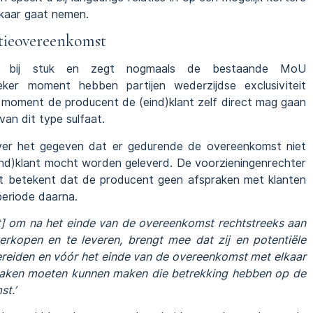
elkaar gaat nemen.
utieovereenkomst
oet bij stuk en zegt nogmaals de bestaande MoU
eker moment hebben partijen wederzijdse exclusiviteit
 moment de producent de (eind)klant zelf direct mag gaan
an dit type sulfaat.
over het gegeven dat er gedurende de overeenkomst niet
ind)klant mocht worden geleverd. De voorzieningenrechter
et betekent dat de producent geen afspraken met klanten
periode daarna.
nt] om na het einde van de overeenkomst rechtstreeks aan
verkopen en te leveren, brengt mee dat zij en potentiële
reiden en vóór het einde van de overeenkomst met elkaar
raken moeten kunnen maken die betrekking hebben op de
t.’