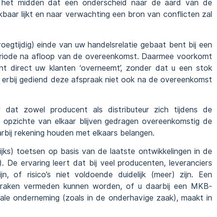
n het midden dat een onderscheid naar de aard van de
kbaar lijkt en naar verwachting een bron van conflicten zal
vroegtijdig) einde van uw handelsrelatie gebaat bent bij een
eriode na afloop van de overeenkomst. Daarmee voorkomt
ent direct uw klanten ‘overneemt’, zonder dat u een stok
u erbij gediend deze afspraak niet ook na de overeenkomst
r dat zowel producent als distributeur zich tijdens de
opzichte van elkaar blijven gedragen overeenkomstig de
daarbij rekening houden met elkaars belangen.
lijks) toetsen op basis van de laatste ontwikkelingen in de
. De ervaring leert dat bij veel producenten, leveranciers
n, of risico’s niet voldoende duidelijk (meer) zijn. Een
praken vermeden kunnen worden, of u daarbij een MKB-
nale onderneming (zoals in de onderhavige zaak), maakt in