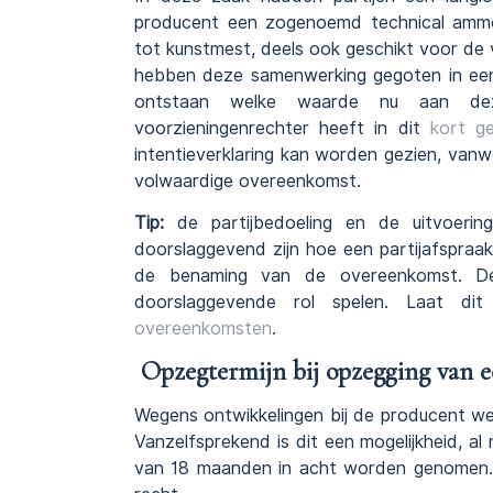
producent een zogenoemd technical ammo
tot kunstmest, deels ook geschikt voor de 
hebben deze samenwerking gegoten in een
ontstaan welke waarde nu aan de
voorzieningenrechter heeft in dit
kort g
intentieverklaring kan worden gezien, van
volwaardige overeenkomst.
Tip:
de partijbedoeling en de uitvoer
doorslaggevend zijn hoe een partijafspra
de benaming van de overeenkomst. De fe
doorslaggevende rol spelen. Laat dit
overeenkomsten
.
Opzegtermijn bij opzegging van e
Wegens ontwikkelingen bij de producent wen
Vanzelfsprekend is dit een mogelijkheid, a
van 18 maanden in acht worden genomen. 