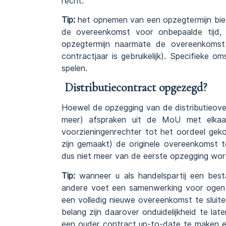
recht.
Tip:
het opnemen van een opzegtermijn biedt
de overeenkomst voor onbepaalde tijd,
opzegtermijn naarmate de overeenkomst
contractjaar is gebruikelijk). Specifieke o
spelen.
Distributiecontract opgezegd?
Hoewel de opzegging van de distributieove
meer) afspraken uit de MoU met elkaar
voorzieningenrechter tot het oordeel gek
zijn gemaakt) de originele overeenkomst 
dus niet meer van de eerste opzegging wor
Tip:
wanneer u als handelspartij een bes
andere voet een samenwerking voor ogen 
een volledig nieuwe overeenkomst te sluit
belang zijn daarover onduidelijkheid te la
een ouder contract up-to-date te maken en s