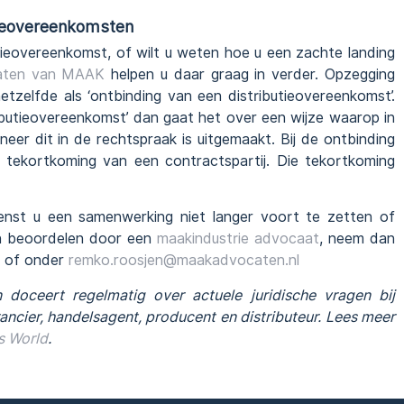
tieovereenkomsten
tieovereenkomst, of wilt u weten hoe u een zachte landing
aten van MAAK
helpen u daar graag in verder. Opzegging
etzelfde als ‘ontbinding van een distributieovereenkomst’.
butieovereenkomst’ dan gaat het over een wijze waarop in
er dit in de rechtspraak is uitgemaakt. Bij de ontbinding
tekortkoming van een contractspartij. Die tekortkoming
wenst u een samenwerking niet langer voort te zetten of
n beoordelen door een
maakindustrie advocaat
, neem dan
8 of onder
remko.roosjen@maakadvocaten.nl
 doceert regelmatig over actuele juridische vragen bij
rancier, handelsagent, producent en distributeur. Lees meer
s World
.