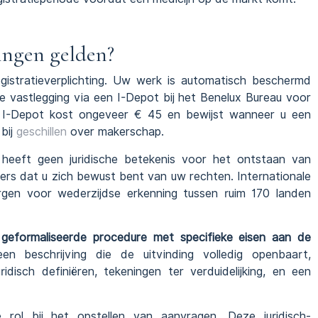
ingen gelden?
gistratieverplichting. Uw werk is automatisch beschermd
ige vastlegging via een I-Depot bij het Benelux Bureau voor
en I-Depot kost ongeveer € 45 en bewijst wanneer u een
bij
geschillen
over makerschap.
eeft geen juridische betekenis voor het ontstaan van
ers dat u zich bewust bent van uw rechten. Internationale
gen voor wederzijdse erkenning tussen ruim 170 landen
kt geformaliseerde procedure met specifieke eisen aan de
 beschrijving die de uitvinding volledig openbaart,
disch definiëren, tekeningen ter verduidelijking, en een
 rol bij het opstellen van aanvragen. Deze juridisch-