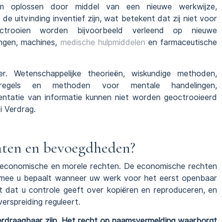
em oplossen door middel van een nieuwe werkwijze,
de uitvinding inventief zijn, wat betekent dat zij niet voor
rooien worden bijvoorbeeld verleend op nieuwe
ngen, machines,
medische hulpmiddelen
en farmaceutische
er. Wetenschappelijke theorieën, wiskundige methoden,
, regels en methoden voor mentale handelingen,
ntatie van informatie kunnen niet worden geoctrooieerd
i Verdrag.
chten en bevoegdheden?
 economische en morele rechten. De economische rechten
mee u bepaalt wanneer uw werk voor het eerst openbaar
t dat u controle geeft over kopiëren en reproduceren, en
erspreiding reguleert.
verdraagbaar zijn. Het recht op naamsvermelding waarborgt