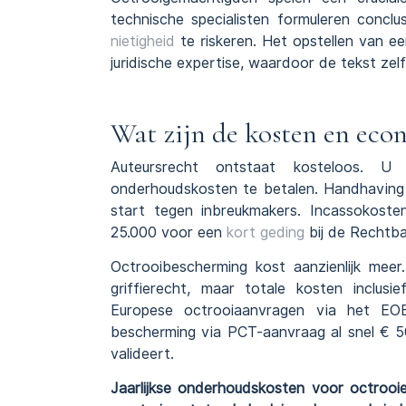
technische specialisten formuleren concl
nietigheid
te riskeren. Het opstellen van ee
juridische expertise, waardoor de tekst zelf
Wat zijn de kosten en eco
Auteursrecht ontstaat kosteloos. U
onderhoudskosten te betalen. Handhaving 
start tegen inbreukmakers. Incassokoste
25.000 voor een
kort geding
bij de Rechtb
Octrooibescherming kost aanzienlijk mee
griffierecht, maar totale kosten inclu
Europese octrooiaanvragen via het EOB
bescherming via PCT-aanvraag al snel € 5
valideert.
Jaarlijkse onderhoudskosten voor octrooie