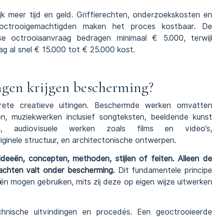
k meer tijd en geld. Griffierechten, onderzoekskosten en
e octrooigemachtigden maken het proces kostbaar. De
e octrooiaanvraag bedragen minimaal € 5.000, terwijl
g al snel € 15.000 tot € 25.000 kost.
ngen krijgen bescherming?
crete creatieve uitingen. Beschermde werken omvatten
len, muziekwerken inclusief songteksten, beeldende kunst
en, audiovisuele werken zoals films en video’s,
inele structuur, en architectonische ontwerpen.
deeën, concepten, methoden, stijlen of feiten. Alleen de
achten valt onder bescherming.
Dit fundamentele principe
eën mogen gebruiken, mits zij deze op eigen wijze uitwerken
hnische uitvindingen en procedés. Een geoctrooieerde