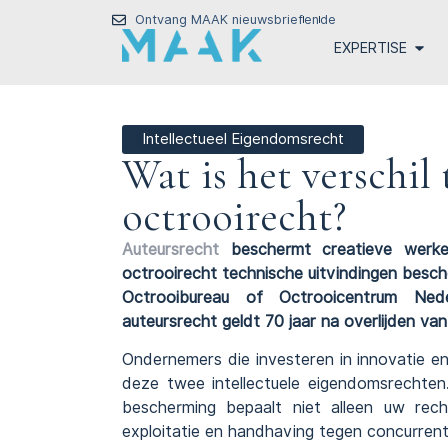
Ontvang MAAK nieuwsbrief
en
de
EXPERTISE
Intellectueel Eigendomsrecht
Wat is het verschil
octrooirecht?
Auteursrecht
beschermt creatieve werken
octrooirecht technische uitvindingen besch
Octrooibureau of Octrooicentrum Nede
auteursrecht geldt 70 jaar na overlijden va
Ondernemers die investeren in innovatie en
deze twee intellectuele eigendomsrechten.
bescherming bepaalt niet alleen uw rec
exploitatie en handhaving tegen concurrent