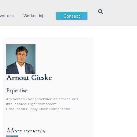
Contact
ver ons
Werken bij
Arnout Gieske
Advocaat intellectueel eigensdomsrecht
Expertise
Advocaten voor geschillen en procedures
Intellectueel Eigendomsrecht
Product en Supply Chain Compliance
Meer experts