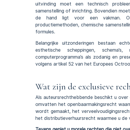
uitvinding moet een technisch proble
samenstelling of inrichting. Bovendien moet 
de hand ligt voor een vakman. Oct
productiemethoden, chemische samenstelli
formules.
Belangrijke uitzonderingen bestaan echt
esthetische scheppingen, schema’s
computerprogramma’s als zodanig en prese
volgens artikel 52 van het Europees Octroo
Wat zijn de exclusieve re
Als auteursrechthebbende beschikt u over
omvatten het openbaarmakingsrecht waar
wordt gemaakt, het verveelvoudigingsrech
het distributieverhuursrecht waarmee u de v
Tevens geniet u morele rechten die niet o