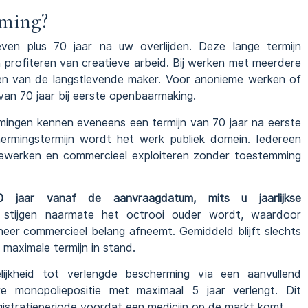
rming?
ven plus 70 jaar na uw overlijden. Deze lange termijn
profiteren van creatieve arbeid. Bij werken met meerdere
jden van de langstlevende maker. Voor anonieme werken of
an 70 jaar bij eerste openbaarmaking.
ingen kennen eveneens een termijn van 70 jaar na eerste
rmingstermijn wordt het werk publiek domein. Iedereen
, bewerken en commercieel exploiteren zonder toestemming
0 jaar vanaf de aanvraagdatum, mits u jaarlijkse
tijgen naarmate het octrooi ouder wordt, waardoor
neer commercieel belang afneemt. Gemiddeld blijft slechts
maximale termijn in stand.
ijkheid tot verlengde bescherming via een aanvullend
jke monopoliepositie met maximaal 5 jaar verlengt. Dit
istratieperiode voordat een medicijn op de markt komt.