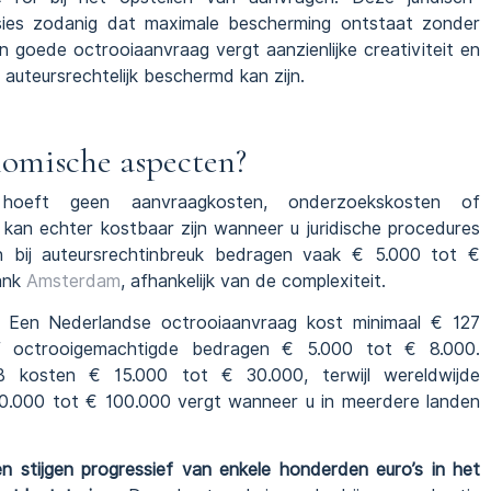
usies zodanig dat maximale bescherming ontstaat zonder
n goede octrooiaanvraag vergt aanzienlijke creativiteit en
 auteursrechtelijk beschermd kan zijn.
nomische aspecten?
 hoeft geen aanvraagkosten, onderzoekskosten of
kan echter kostbaar zijn wanneer u juridische procedures
n bij auteursrechtinbreuk bedragen vaak € 5.000 tot €
ank
Amsterdam
, afhankelijk van de complexiteit.
r. Een Nederlandse octrooiaanvraag kost minimaal € 127
sief octrooigemachtigde bedragen € 5.000 tot € 8.000.
 kosten € 15.000 tot € 30.000, terwijl wereldwijde
0.000 tot € 100.000 vergt wanneer u in meerdere landen
n stijgen progressief van enkele honderden euro’s in het