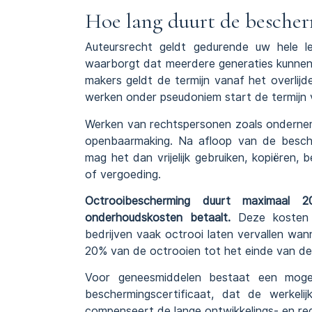
Hoe lang duurt de besche
Auteursrecht geldt gedurende uw hele le
waarborgt dat meerdere generaties kunnen 
makers geldt de termijn vanaf het overli
werken onder pseudoniem start de termijn v
Werken van rechtspersonen zoals ondernem
openbaarmaking. Na afloop van de besche
mag het dan vrijelijk gebruiken, kopiëren
of vergoeding.
Octrooibescherming duurt maximaal 2
onderhoudskosten betaalt.
Deze kosten s
bedrijven vaak octrooi laten vervallen wan
20% van de octrooien tot het einde van de 
Voor geneesmiddelen bestaat een mogel
beschermingscertificaat, dat de werkeli
compenseert de lange ontwikkelings- en reg