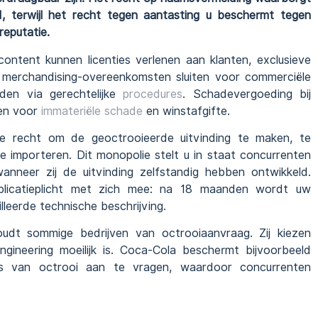
 terwijl het recht tegen aantasting u beschermt tegen
reputatie.
ntent kunnen licenties verlenen aan klanten, exclusieve
 merchandising-overeenkomsten sluiten voor commerciële
ijden via gerechtelijke
procedures
. Schadevergoeding bij
den voor
immateriële schade
en winstafgifte.
eve recht om de geoctrooieerde uitvinding te maken, te
e importeren. Dit monopolie stelt u in staat concurrenten
wanneer zij de uitvinding zelfstandig hebben ontwikkeld.
ublicatieplicht met zich mee: na 18 maanden wordt uw
lleerde technische beschrijving.
udt sommige bedrijven van octrooiaanvraag. Zij kiezen
gineering moeilijk is. Coca-Cola beschermt bijvoorbeeld
ats van octrooi aan te vragen, waardoor concurrenten