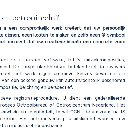
 en octrooirecht?
 u een oorspronkelijk werk creëert dat uw persoonlijk
 te dienen, geen kosten te maken en zelfs geen ©-symbool
 het moment dat uw creatieve ideeën een concrete vorm
ect voor teksten, software, foto’s, muziekcomposities,
unst. De oorspronkelijkheidseis betekent niet dat uw werk
 moet het werk eigen creatieve keuzes bevatten die
to van een bekend gebouw kan auteursrechtelijk beschermd
ositie, belichting en perspectief.
ieve registratieprocedure. U dient een gedetailleerde
uropees Octrooibureau of Octrooicentrum Nederland. Het
ieuwheid en inventiviteit, terwijl OCNL de aanvraag na 18
oetsing. Een octrooi verkrijgt u uitsluitend wanneer uw
at en industrieel toepasbaar is.