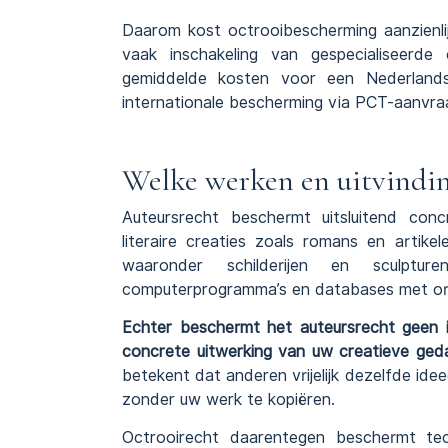
Daarom kost octrooibescherming aanzienlij
vaak inschakeling van gespecialiseerd
gemiddelde kosten voor een Nederlands
internationale bescherming via PCT-aanvraa
Welke werken en uitvindi
Auteursrecht beschermt uitsluitend con
literaire creaties zoals romans en artike
waaronder schilderijen en sculptur
computerprogramma’s en databases met orig
Echter beschermt het auteursrecht geen i
concrete uitwerking van uw creatieve ged
betekent dat anderen vrijelijk dezelfde ide
zonder uw werk te kopiëren.
Octrooirecht daarentegen beschermt tec