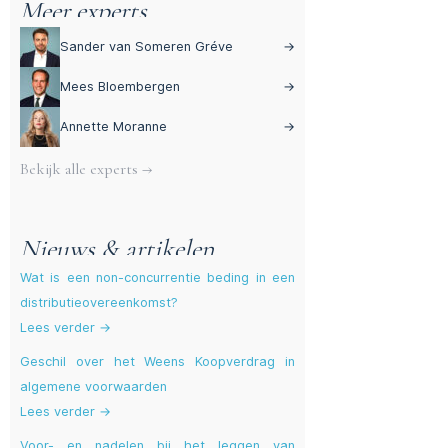
Meer experts
Sander van Someren Gréve
→
Mees Bloembergen
→
Annette Moranne
→
Bekijk alle experts →
Nieuws & artikelen
Wat is een non-concurrentie beding in een
distributieovereenkomst?
Lees verder →
Geschil over het Weens Koopverdrag in
algemene voorwaarden
Lees verder →
Voor- en nadelen bij het leggen van