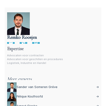
Remko Roosjen
Advocaat voor procedures
Expertise
Advocaten voor contracten
Advocaten voor geschillen en procedures
Logistiek, Industrie en Handel
Meer experts
Sander van Someren Gréve
→
Félique Kouthoofd
→
Arnout Gieske
→