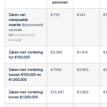
personen
Zaken van
€735
€341
€
onbepaalde
waarde
(bijvoorbeeld
verzoek
tot
conservatoir
beslag
)
Zaken met vordering
€3.083
€1.414
€
tot €100.000
Zaken met vordering
€7.062
€2.803
€
tussen €100.000 en
€1.000.000
Zaken met vordering
€10.487
€2.803
€
boven €1.000.000