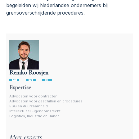
begeleiden wij Nederlandse ondernemers bij
grensoverschrijdende procedures.
Remko Roosjen
Advocaat contractenrecht
Expertise
Advocaten voor contracten
Advocaten voor geschillen en procedures
ESG en duurzaamheid
Intellectueel Eigendomsrecht
Logistiek, Industrie en Handel
Meer experts