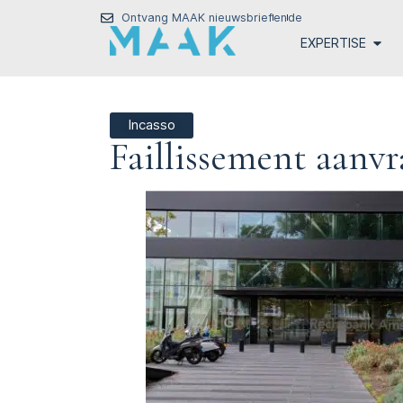
Ontvang MAAK nieuwsbrief
en
de
EXPERTISE
Incasso
Faillissement aanv