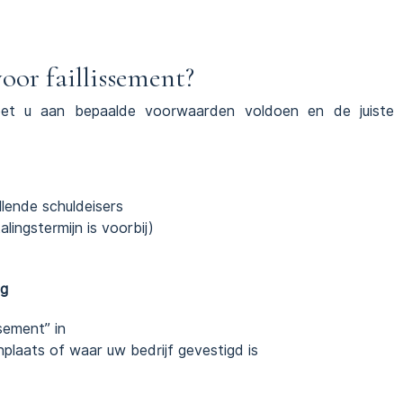
oor faillissement?
oet u aan bepaalde voorwaarden voldoen en de juiste
llende schuldeisers
lingstermijn is voorbij)
ag
ssement” in
nplaats of waar uw bedrijf gevestigd is