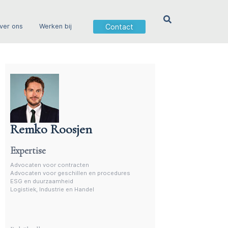
Contact
ver ons
Werken bij
Remko Roosjen
Incasso advocaat
Expertise
Advocaten voor contracten
Advocaten voor geschillen en procedures
ESG en duurzaamheid
Logistiek, Industrie en Handel
Meer experts